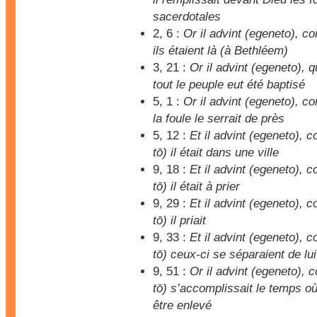
sacerdotales
2, 6 :
Or il advint (egeneto), c
ils étaient là (à Bethléem)
3, 21 :
Or il advint (egeneto), 
tout le peuple eut été baptisé
5, 1 :
Or il advint (egeneto), c
la foule le serrait de près
5, 12 :
Et il advint (egeneto),
tō) il était dans une ville
9, 18 :
Et il advint (egeneto),
tō) il était à prier
9, 29 :
Et il advint (egeneto),
tō) il priait
9, 33 :
Et il advint (egeneto),
tō) ceux-ci se séparaient de lui
9, 51 :
Or il advint (egeneto),
tō) s’accomplissait le temps où 
être enlevé