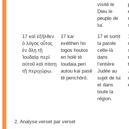
visité le
Dieu le
peuple de
lui.
17 καὶ ἐξῆλθεν
17 kai
17 et sortit
ὁ λόγος οὗτος
exēlthen ho
la parole
ἐν ὅλῃ τῇ
logos houtos
celle-là
Ἰουδαίᾳ περὶ
en holē tē
dans
αὐτοῦ καὶ πάσῃ
Ioudaia peri
l’entière
τῇ περιχώρῳ.
autou kai pasē
Judée au
tē perichōrō.
sujet de lui
et dans
toute la
région.
Analyse verset par verset