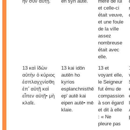
ἦν σὺν αὐτῇ.
ēn syn autē.
mère de lui
et celle-ci
était veuve,
et une foule
de la ville
assez
nombreuse
était avec
elle.
13 καὶ ἰδὼν
13 kai idōn
13 et
αὐτὴν ὁ κύριος
autēn ho
voyant elle,
ἐσπλαγχνίσθη
kyrios
le Seigneur
ἐπʼ αὐτῇ καὶ
esplanchnisthē
fut ému de
εἶπεν αὐτῇ• μὴ
ep’ autē kai
compassion
κλαῖε.
eipen autē• mē
à son égard
klaie.
et dit à elle
: « Ne
pleure pas