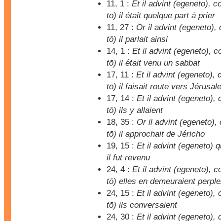
11, 1 :
Et il advint (egeneto),
tō) il était quelque part à prier
11, 27 :
Or il advint (egeneto)
tō) il parlait ainsi
14, 1 :
Et il advint (egeneto),
tō) il était venu un sabbat
17, 11 :
Et il advint (egeneto)
tō) il faisait route vers Jérusa
17, 14 :
Et il advint (egeneto)
tō) ils y allaient
18, 35 :
Or il advint (egeneto)
tō) il approchait de Jéricho
19, 15 :
Et il advint (egeneto) 
il fut revenu
24, 4 :
Et il advint (egeneto),
tō) elles en demeuraient perpl
24, 15 :
Et il advint (egeneto)
tō) ils conversaient
24, 30 :
Et il advint (egeneto)