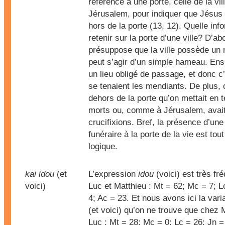
référence à une porte, celle de la vil
Jérusalem, pour indiquer que Jésus f
hors de la porte (13, 12). Quelle inf
retenir sur la porte d’une ville? D’ab
présuppose que la ville possède un m
peut s’agir d’un simple hameau. Ensu
un lieu obligé de passage, et donc c’
se tenaient les mendiants. De plus, 
dehors de la porte qu’on mettait en t
morts ou, comme à Jérusalem, avait 
crucifixions. Bref, la présence d’un
funéraire à la porte de la vie est tout 
logique.
kai idou
(et
L’expression
idou
(voici) est très fr
voici)
Luc et Matthieu : Mt = 62; Mc = 7; L
4; Ac = 23. Et nous avons ici la var
(et voici) qu’on ne trouve que chez 
Luc : Mt = 28; Mc = 0; Lc = 26; Jn =