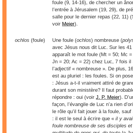
foule (9, 14-16), de chercher un âno
l’entrée à Jérusalem (19, 29), de pré
salle pour le dernier repas (22, 11) (
voir
Meier
).
ochlos
(foule)
Une foule (
ochlos
) nombreuse (
poly
avec Jésus nous dit Luc. Sur les 41 
apparaît le mot foule (Mt = 50; Mc =
Jn = 20; Ac = 22) chez Luc, 7 fois il
l’adjectif « nombreuse ». De plus, 16
est au pluriel : les foules. Si on pos
: Jésus a-t-il vraiment attiré de gra
durant son ministère? Il faut probab
répondre : oui (voir
J. P. Meier
). D’u
façon, l’évangile de Luc n’a rien d’or
le rôle qu’il fait jouer à la foule, sau
: il est le seul à écrire que «
il y ava
foule nombreuse de ses disciples et
multitude de gens qui, de toute la J