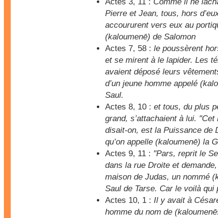
Actes 3, 11 :
Comme il ne lâch
Pierre et Jean, tous, hors d’e
accoururent vers eux au portiq
(kaloumenē) de Salomon
Actes 7, 58 :
le poussèrent hors
et se mirent à le lapider. Les 
avaient déposé leurs vêtement
d’un jeune homme appelé (kal
Saul.
Actes 8, 10 :
et tous, du plus p
grand, s’attachaient à lui. "Ce
disait-on, est la Puissance de 
qu’on appelle (kaloumenē) la G
Actes 9, 11 :
"Pars, reprit le S
dans la rue Droite et demande,
maison de Judas, un nommé (
Saul de Tarse. Car le voilà qui 
Actes 10, 1 :
Il y avait à Césa
homme du nom de (kaloumenēs)