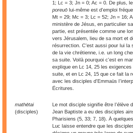
1; Lc = 3; Jn = 0; Ac = 0. De plus, l
poreuō
lui-même est d’emploi fréquen
Mt = 29; Mc = 3; Lc = 52; Jn = 16; A
ministère de Jésus, en particulier sa
partie, est présentée comme une l
vers Jérusalem, lieu de sa mort et d
résurrection. C’est aussi pour lui la
de la vie chrétienne, i.e. un long c
sa suite. Voilà pourquoi c’est en mar
explique en Lc 14, 25 les exigences 
suite, et en Lc 24, 15 que ce fait la 
avec les disciples d’Emmaüs l’interp
Écritures.
mathētai
Le mot disciple signifie être l’élève 
(disciples)
Jean Baptiste a eu des disciples ain
Pharisiens (5, 33; 7, 18). À quelques
Luc laisse entendre que les discipl