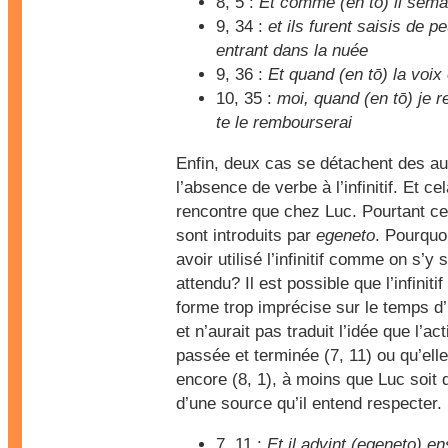
8, 5 :
Et comme (en tō) il sema
9, 34 :
et ils furent saisis de p
entrant dans la nuée
9, 36 :
Et quand (en tō) la voix 
10, 35 :
moi, quand (en tō) je re
te le rembourserai
Enfin, deux cas se détachent des au
l’absence de verbe à l’infinitif. Et ce
rencontre que chez Luc. Pourtant c
sont introduits par
egeneto
. Pourquo
avoir utilisé l’infinitif comme on s’y s
attendu? Il est possible que l’infinitif
forme trop imprécise sur le temps d
et n’aurait pas traduit l’idée que l’ac
passée et terminée (7, 11) ou qu’elle
encore (8, 1), à moins que Luc soit
d’une source qu’il entend respecter.
7, 11 :
Et il advint (egeneto) en