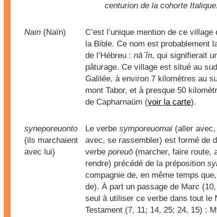
centurion de la cohorte Italique
Nain
(Naïn)
C’est l’unique mention de ce village
la Bible. Ce nom est probablement la
de l’Hébreu :
nāʾîn
, qui signifierait u
pâturage. Ce village est situé au sud
Galilée, à environ 7 kilomètres au s
mont Tabor, et à presque 50 kilomèt
de Capharnaüm (
voir la carte
).
syneporeuonto
Le verbe
symporeuomai
(aller avec
(ils marchaient
avec, se rassembler) est formé de d
avec lui)
verbe
poreuō
(marcher, faire route, a
rendre) précédé de la préposition
sy
compagnie de, en même temps que, 
de). À part un passage de Marc (10, 
seul à utiliser ce verbe dans tout l
Testament (7, 11; 14, 25; 24, 15) : 