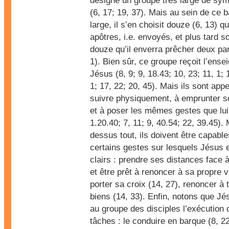
désigne un groupe très large de sy
(6, 17; 19, 37). Mais au sein de ce 
large, il s’en choisit douze (6, 13) 
apôtres, i.e. envoyés, et plus tard s
douze qu’il enverra prêcher deux pa
1). Bien sûr, ce groupe reçoit l’ens
Jésus (8, 9; 9, 18.43; 10, 23; 11, 1; 
1; 17, 22; 20, 45). Mais ils sont appe
suivre physiquement, à emprunter 
et à poser les mêmes gestes que lui 
1.20.40; 7, 11; 9, 40.54; 22, 39.45).
dessus tout, ils doivent être capabl
certains gestes sur lesquels Jésus e
clairs : prendre ses distances face à
et être prêt à renoncer à sa propre v
porter sa croix (14, 27), renoncer à
biens (14, 33). Enfin, notons que J
au groupe des disciples l’exécution 
tâches : le conduire en barque (8, 22)