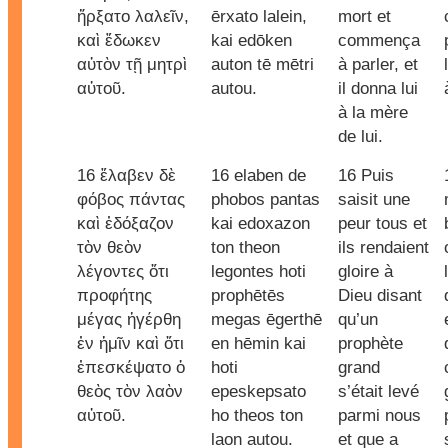
ἤρξατο λαλεῖν,
ērxato lalein,
mort et
καὶ ἔδωκεν
kai edōken
commença
αὐτὸν τῇ μητρὶ
auton tē mētri
à parler, et
αὐτοῦ.
autou.
il donna lui
à la mère
de lui.
16 ἔλαβεν δὲ
16 elaben de
16 Puis
φόβος πάντας
phobos pantas
saisit une
καὶ ἐδόξαζον
kai edoxazon
peur tous et
τὸν θεὸν
ton theon
ils rendaient
λέγοντες ὅτι
legontes hoti
gloire à
προφήτης
prophētēs
Dieu disant
μέγας ἠγέρθη
megas ēgerthē
qu’un
ἐν ἡμῖν καὶ ὅτι
en hēmin kai
prophète
ἐπεσκέψατο ὁ
hoti
grand
θεὸς τὸν λαὸν
epeskepsato
s’était levé
αὐτοῦ.
ho theos ton
parmi nous
laon autou.
et que a