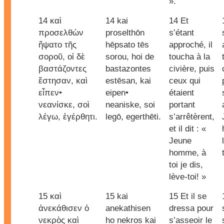
».
14 καὶ
14 kai
14 Et
προσελθὼν
proselthōn
s’étant
ἥψατο τῆς
hēpsato tēs
approché, il
σοροῦ, οἱ δὲ
sorou, hoi de
toucha à la
βαστάζοντες
bastazontes
civière, puis
ἔστησαν, καὶ
estēsan, kai
ceux qui
εἶπεν•
eipen•
étaient
νεανίσκε, σοὶ
neaniske, soi
portant
λέγω, ἐγέρθητι.
legō, egerthēti.
s’arrêtèrent,
et il dit : «
Jeune
homme, à
toi je dis,
lève-toi! »
15 καὶ
15 kai
15 Et il se
ἀνεκάθισεν ὁ
anekathisen
dressa pour
νεκρὸς καὶ
ho nekros kai
s’asseoir le