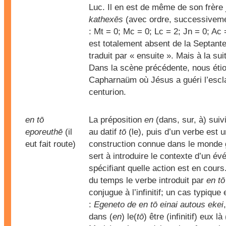
Luc. Il en est de même de son frère
kathexēs
(avec ordre, successiveme
: Mt = 0; Mc = 0; Lc = 2; Jn = 0; Ac =
est totalement absent de la Septant
traduit par « ensuite ». Mais à la sui
Dans la scène précédente, nous éti
Capharnaüm où Jésus a guéri l’escl
centurion.
en tō
La préposition
en
(dans, sur, à) suivi
eporeuthē
(il
au datif
tō
(le), puis d’un verbe est 
eut fait route)
construction connue dans le monde g
sert à introduire le contexte d’un é
spécifiant quelle action est en cours
du temps le verbe introduit par
en tō
conjugue à l’infinitif; un cas typique 
:
Egeneto de en tō einai autous ekei
dans (
en
) le(
tō
) être (infinitif) eux l