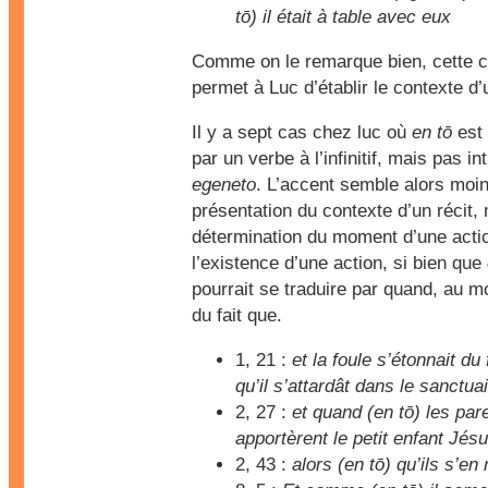
tō) il était à table avec eux
Comme on le remarque bien, cette c
permet à Luc d’établir le contexte d’u
Il y a sept cas chez luc où
en tō
est 
par un verbe à l’infinitif, mais pas in
egeneto
. L’accent semble alors moin
présentation du contexte d’un récit, 
détermination du moment d’une acti
l’existence d’une action, si bien que
pourrait se traduire par quand, au 
du fait que.
1, 21 :
et la foule s’étonnait du 
qu’il s’attardât dans le sanctua
2, 27 :
et quand (en tō) les par
apportèrent le petit enfant Jés
2, 43 :
alors (en tō) qu’ils s’en