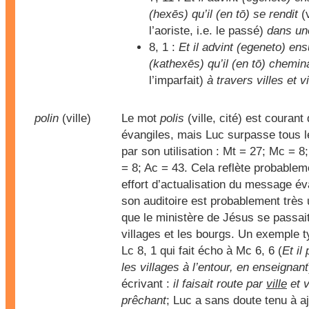
(hexēs) qu’il (en tō) se rendit
(
l’aoriste, i.e. le passé)
dans une
8, 1 :
Et il advint (egeneto) ens
(kathexēs) qu’il (en tō) chemina
l’imparfait)
à travers villes et v
polin
(ville)
Le mot
polis
(ville, cité) est courant
évangiles, mais Luc surpasse tous l
par son utilisation : Mt = 27; Mc = 8
= 8; Ac = 43. Cela reflète probable
effort d’actualisation du message év
son auditoire est probablement très 
que le ministère de Jésus se passai
villages et les bourgs. Un exemple t
Lc 8, 1 qui fait écho à Mc 6, 6 (
Et il
les villages à l’entour, en enseignant
écrivant :
il faisait route par
ville
et v
prêchant
; Luc a sans doute tenu à aj