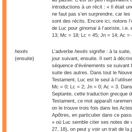
introductions à un récit : « Il était une
ne faut pas s’en surprendre, car les
sont des récits. Encore ici, notons 
de Luc pour
ginomai
à l’aoriste, i.e.
13; Mc = 18; Lc = 45; Jn = 14; Ac = 
hexēs
L’adverbe
hexēs
signifie : à la suite,
(ensuite)
jour suivant, ensuite. Il sert à décri
séquence d’événements se suivant l
suite des autres. Dans tout le Nouv
Testament, Luc est le seul à l’utiliser
Mc = 0; Lc = 2; Jn = 0; Ac = 3. Dans
Septante, cette traduction grecque d
Testament, ce mot apparaît rareme
on le trouve trois fois dans les Acte
Apôtres, en particulier dans ce pass
» où Luc semble citer ses notes de
27, 18), on peut y voir un trait de la