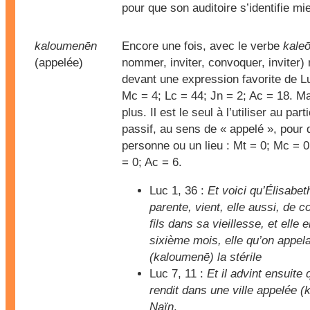
pour que son auditoire s’identifie mi
kaloumenēn
Encore une fois, avec le verbe
kale
(appelée)
nommer, inviter, convoquer, inviter) 
devant une expression favorite de Lu
Mc = 4; Lc = 44; Jn = 2; Ac = 18. Mai
plus. Il est le seul à l’utiliser au par
passif, au sens de « appelé », pour
personne ou un lieu : Mt = 0; Mc = 0
= 0; Ac = 6.
Luc 1, 36 :
Et voici qu’Élisabeth
parente, vient, elle aussi, de 
fils dans sa vieillesse, et elle 
sixième mois, elle qu’on appela
(kaloumenē) la stérile
Luc 7, 11 :
Et il advint ensuite q
rendit dans une ville appelée 
Naïn
.