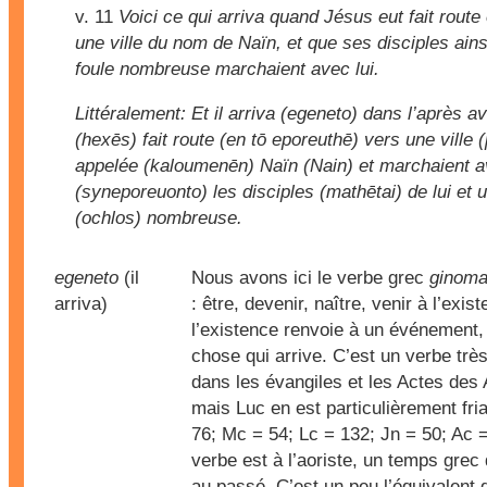
v. 11
Voici ce qui arriva quand Jésus eut fait route
une ville du nom de Naïn, et que ses disciples ains
foule nombreuse marchaient avec lui.
Littéralement:
Et il arriva (egeneto) dans l’après av
(hexēs) fait route (en tō eporeuthē) vers une ville (
appelée (kaloumenēn) Naïn (Nain) et marchaient a
(syneporeuonto) les disciples (mathētai) de lui et 
(ochlos) nombreuse.
egeneto
(il
Nous avons ici le verbe grec
ginoma
arriva)
: être, devenir, naître, venir à l’exis
l’existence renvoie à un événement,
chose qui arrive. C’est un verbe trè
dans les évangiles et les Actes des 
mais Luc en est particulièrement fri
76; Mc = 54; Lc = 132; Jn = 50; Ac = 
verbe est à l’aoriste, un temps grec 
au passé. C’est un peu l’équivalent 