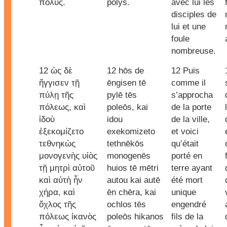
πολύς.
polys.
avec lui les
disciples de
lui et une
foule
nombreuse.
12 ὡς δὲ
12 hōs de
12 Puis
ἤγγισεν τῇ
ēngisen tē
comme il
πύλῃ τῆς
pylē tēs
s’approcha
πόλεως, καὶ
poleōs, kai
de la porte
ἰδοὺ
idou
de la ville,
ἐξεκομίζετο
exekomizeto
et voici
τεθνηκὼς
tethnēkōs
qu’était
μονογενὴς υἱὸς
monogenēs
porté en
τῇ μητρὶ αὐτοῦ
huios tē mētri
terre ayant
καὶ αὐτὴ ἦν
autou kai autē
été mort
χήρα, καὶ
ēn chēra, kai
unique
ὄχλος τῆς
ochlos tēs
engendré
πόλεως ἱκανὸς
poleōs hikanos
fils de la