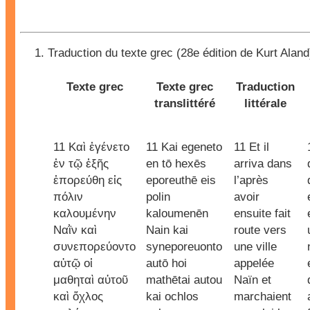
Traduction du texte grec (28e édition de Kurt Aland
Texte grec
Texte grec
Traduction
translittéré
littérale
11 Καὶ ἐγένετο
11 Kai egeneto
11 Et il
ἐν τῷ ἑξῆς
en tō hexēs
arriva dans
ἐπορεύθη εἰς
eporeuthē eis
l’après
πόλιν
polin
avoir
καλουμένην
kaloumenēn
ensuite fait
Ναῒν καὶ
Nain kai
route vers
συνεπορεύοντο
syneporeuonto
une ville
αὐτῷ οἱ
autō hoi
appelée
μαθηταὶ αὐτοῦ
mathētai autou
Naïn et
καὶ ὄχλος
kai ochlos
marchaient