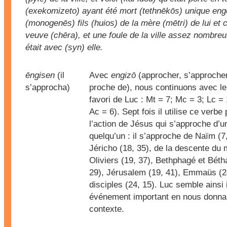
(exekomizeto) ayant été mort (tethnēkōs) unique en
(monogenēs) fils (huios) de la mère (mētri) de lui et ce
veuve (chēra), et une foule de la ville assez nombre
était avec (syn) elle.
ēngisen
(il
Avec
engizō
(approcher, s’approcher
s’approcha)
proche de), nous continuons avec le
favori de Luc : Mt = 7; Mc = 3; Lc = 
Ac = 6). Sept fois il utilise ce verbe
l’action de Jésus qui s’approche d’u
quelqu’un : il s’approche de Naïm (7,
Jéricho (18, 35), de la descente du
Oliviers (19, 37), Bethphagé et Béth
29), Jérusalem (19, 41), Emmaüs (2
disciples (24, 15). Luc semble ainsi 
événement important en nous donnan
contexte.