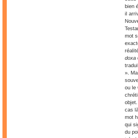
bien 
il arr
Nouv
Testa
mot s
exact
réalit
doxa
tradui
». Ma
souven
ou le 
chrét
objet
cas là
mot 
qui si
du poi