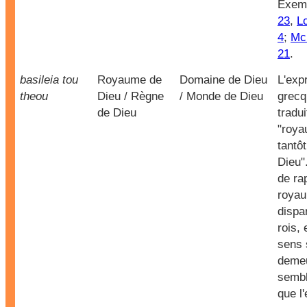
Exem
23
,
Lc
4
;
Mc 
21
.
basileia tou
Royaume de
Domaine de Dieu
L'exp
theou
Dieu / Règne
/ Monde de Dieu
grecq
de Dieu
tradui
"roya
tantô
Dieu".
de ra
roya
dispa
rois, 
sens 
demeu
sembl
que l