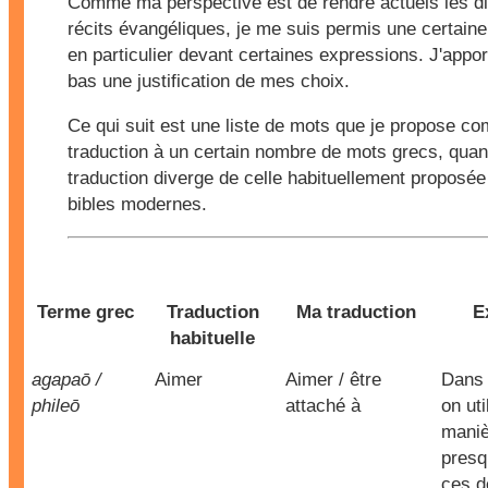
Comme ma perspective est de rendre actuels les d
récits évangéliques, je me suis permis une certaine 
en particulier devant certaines expressions. J'appor
bas une justification de mes choix.
Ce qui suit est une liste de mots que je propose c
traduction à un certain nombre de mots grecs, quan
traduction diverge de celle habituellement proposée
bibles modernes.
Terme grec
Traduction
Ma traduction
E
habituelle
agapaō /
Aimer
Aimer / être
Dans 
phileō
attaché à
on uti
maniè
presq
ces d