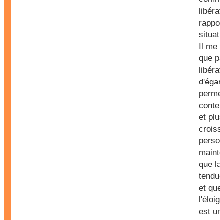
libéra
rappo
situat
Il me
que p
libéra
d'éga
perme
conte
et plu
crois
perso
maint
que la
tendu
et qu
l'élo
est un