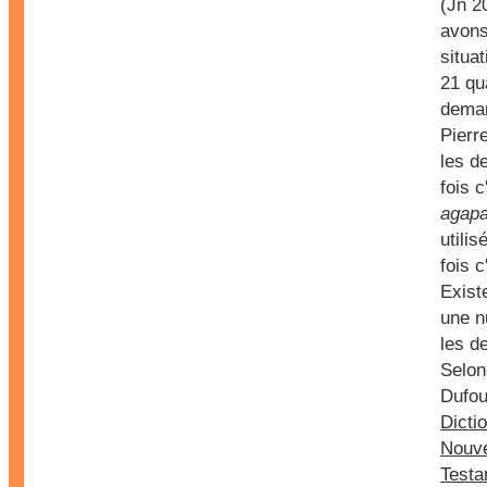
(Jn 2
avon
situa
21 qu
dema
Pierre
les d
fois c
agap
utilis
fois 
Existe
une n
les d
Selon
Dufou
Dicti
Nouv
Testa