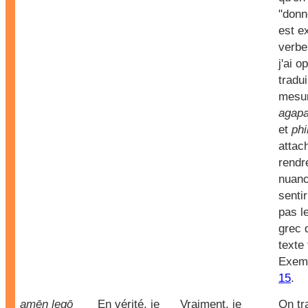
"donn
est e
verb
j'ai o
tradu
mesur
agap
et
phi
attac
rendre
nuanc
senti
pas l
grec d
texte 
Exem
15
.
amēn legō
En vérité, je
Vraiment, je
On tr