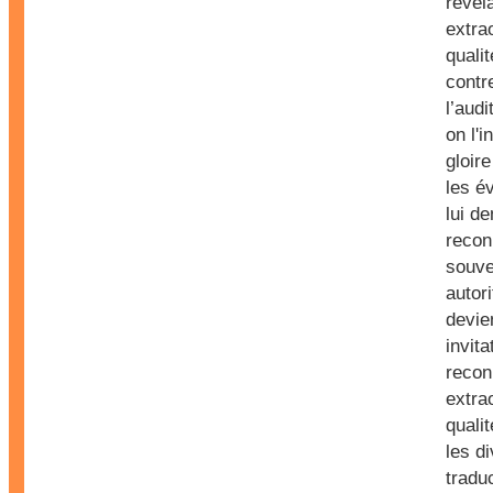
révél
extra
qualit
contr
l’audi
on l'i
gloir
les é
lui d
recon
souve
autor
devie
invita
recon
extra
qualit
les d
traduc