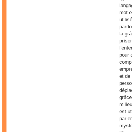
langa
mot e
utili
pardo
la gr
priso
l'ent
pour 
comp
empre
et de 
perso
dépla
grâce
milieu
est ut
parler
mysté