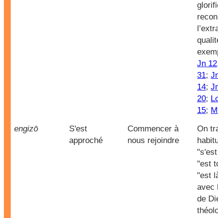
glorif
recon
l’extr
qualit
exem
Jn 12
31
;
Jn
14
;
J
20
;
Lc
15
;
M
engizō
S'est
Commencer à
On tr
approché
nous rejoindre
habit
"s'es
"est 
"est l
avec
de Di
théol