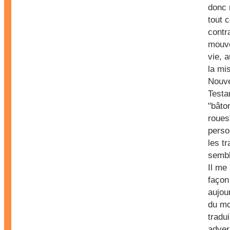
donc 
tout c
contr
mouve
vie, a
la mi
Nouv
Testa
"bâto
roues
perso
les tr
sembl
Il me
façon
aujou
du mo
tradui
advers