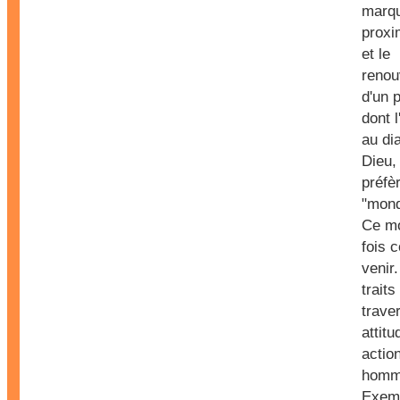
marqu
proxi
et le
renou
d'un 
dont l
au di
Dieu, 
préfè
"mond
Ce mo
fois 
venir.
traits
trave
attitu
actio
homm
Exem