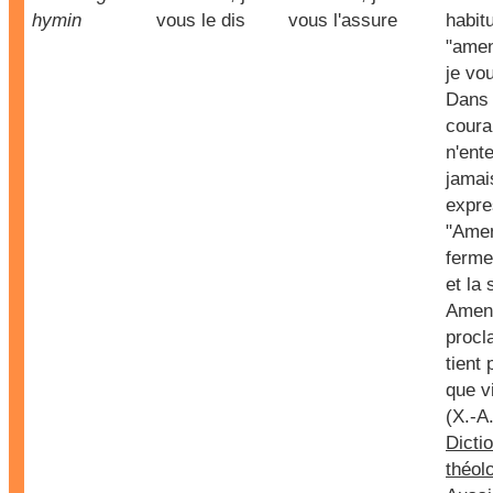
hymin
vous le dis
vous l'assure
habit
"amen
je vou
Dans 
coura
n'ent
jamai
expre
"Amen
fermet
et la 
Amen,
procl
tient 
que vi
(X.-A
Dicti
théolo