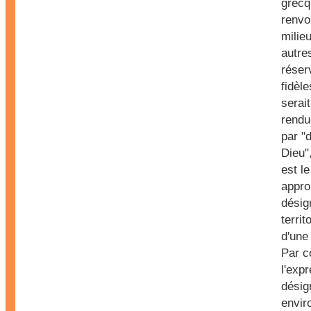
grecq
renvoi
milie
autres
réser
fidèl
serai
rendu
par "
Dieu"
est l
appro
désig
territ
d'une
Par c
l'exp
désig
envir