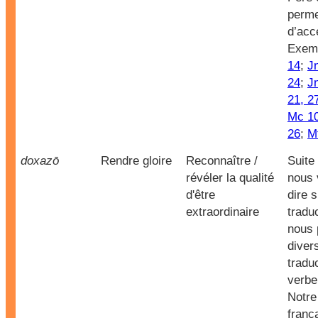
perme
d’acc
Exem
14
;
Jn
24
;
J
21, 2
Mc 10
26
;
M
doxazō
Rendre gloire
Reconnaître /
Suite
révéler la qualité
nous 
d'être
dire s
extraordinaire
tradu
nous 
diver
tradu
verb
Notre
franç