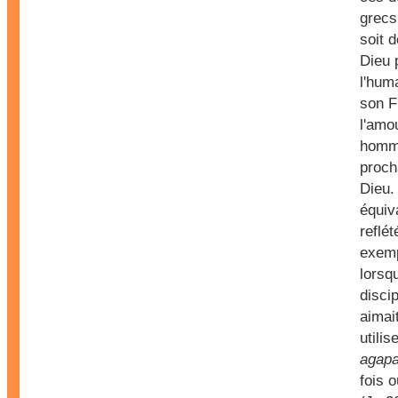
grecs
soit 
Dieu 
l'hum
son Fi
l'amo
homme
proch
Dieu.
équiv
reflét
exemp
lorsqu
disci
aimait
utilis
agap
fois 