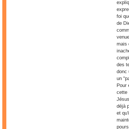
expli
expre
foi q
de Di
comme
venue
mais 
inach
compl
des t
donc 
un "p
Pour 
cette
Jésus
déjà 
et qu'
maint
pours