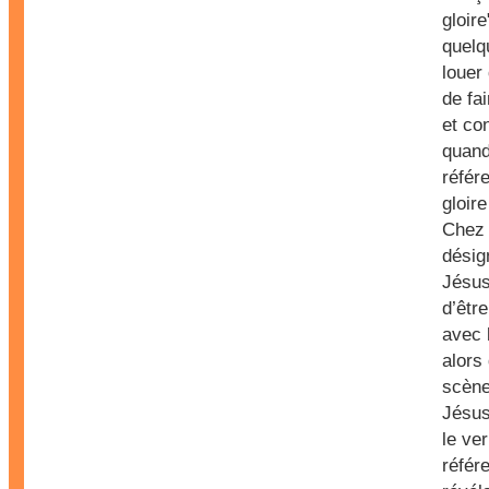
gloire
quelq
louer
de fa
et co
quan
référ
gloir
Chez
désign
Jésus
d’être
avec 
alors
scène
Jésus
le ve
référ