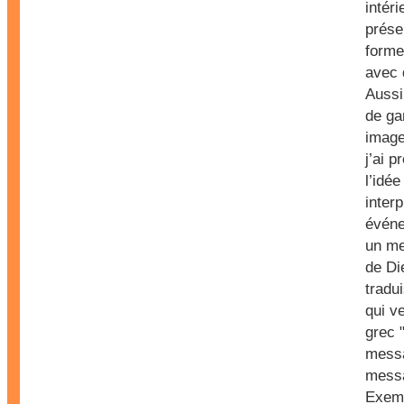
intéri
prése
forme
avec 
Aussi
de ga
image
j’ai p
l’idée
inter
évén
un me
de Di
tradu
qui v
grec 
mess
messa
Exem