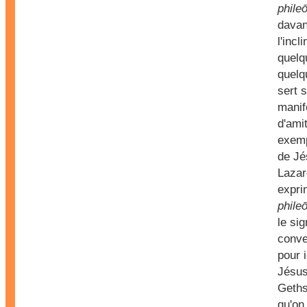
phile
davan
l'incl
quelq
quelq
sert 
manif
d'amit
exemp
de Jé
Lazar
expri
phile
le sig
conve
pour i
Jésus
Geths
qu'on 