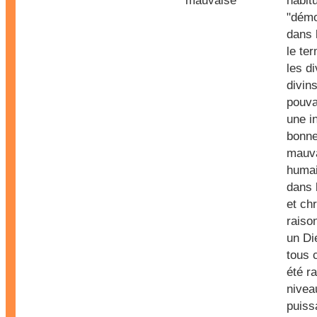
mauvaise
habit
"démo
dans 
le te
les d
divins
pouva
une i
bonne
mauva
humai
dans l
et chr
raison
un Di
tous 
été r
nivea
puiss