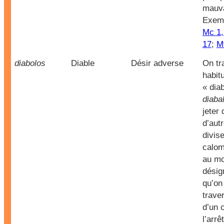
mauva
Exem
Mc 1,
17
;
M
diabolos
Diable
Désir adverse
On tr
habit
« dia
diabal
jeter 
d’autr
divis
calom
au mo
désig
qu’on
trave
d’un 
l’arrê