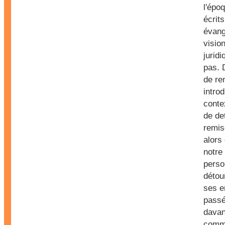
l'épo
écrits
évang
vision
juridi
pas. 
de re
intro
conte
de de
remis
alors
notre
person
détou
ses e
passé
davan
comm