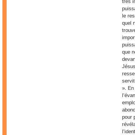
très 
puiss
le re
quel 
trouv
impor
puiss
que 
devan
Jésus
resse
servi
». En 
l’éva
emplo
abon
pour 
révél
l’iden