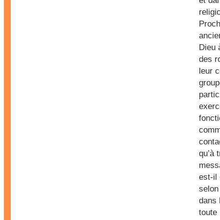
et da
religi
Proch
ancie
Dieu 
des r
leur 
group
partic
exerc
fonct
comme
conta
qu’à 
messa
est-il
selon
dans l
toute 