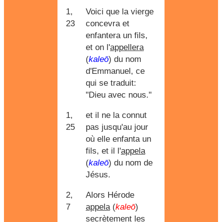
1,
Voici que la vierge
23
concevra et
enfantera un fils,
et on l'
appellera
(
kaleō
) du nom
d'Emmanuel, ce
qui se traduit:
"Dieu avec nous."
1,
et il ne la connut
25
pas jusqu'au jour
où elle enfanta un
fils, et il l'
appela
(
kaleō
) du nom de
Jésus.
2,
Alors Hérode
7
appela
(
kaleō
)
secrètement les