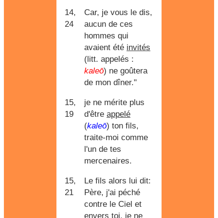
14,
Car, je vous le dis,
24
aucun de ces
hommes qui
avaient été
invités
(litt. appelés :
kaleō
) ne goûtera
de mon dîner."
15,
je ne mérite plus
19
d'être
appelé
(
kaleō
) ton fils,
traite-moi comme
l'un de tes
mercenaires.
15,
Le fils alors lui dit:
21
Père, j'ai péché
contre le Ciel et
envers toi, je ne