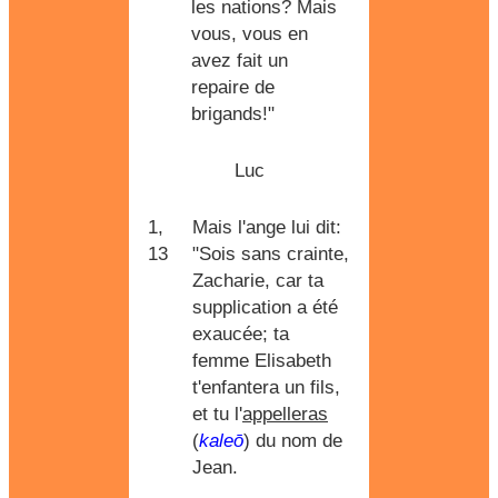
les nations? Mais
vous, vous en
avez fait un
repaire de
brigands!"
Luc
1,
Mais l'ange lui dit:
13
"Sois sans crainte,
Zacharie, car ta
supplication a été
exaucée; ta
femme Elisabeth
t'enfantera un fils,
et tu l'
appelleras
(
kaleō
) du nom de
Jean.