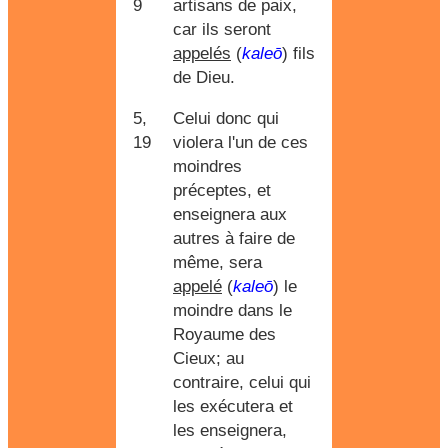
9
artisans de paix,
car ils seront
appelés
(
kaleō
) fils
de Dieu.
5,
Celui donc qui
19
violera l'un de ces
moindres
préceptes, et
enseignera aux
autres à faire de
même, sera
appelé
(
kaleō
) le
moindre dans le
Royaume des
Cieux; au
contraire, celui qui
les exécutera et
les enseignera,