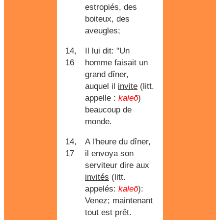
estropiés, des
boiteux, des
aveugles;
14,
Il lui dit: "Un
16
homme faisait un
grand dîner,
auquel il
invite
(litt.
appelle :
kaleō
)
beaucoup de
monde.
14,
A l'heure du dîner,
17
il envoya son
serviteur dire aux
invités
(litt.
appelés:
kaleō
):
Venez; maintenant
tout est prêt.