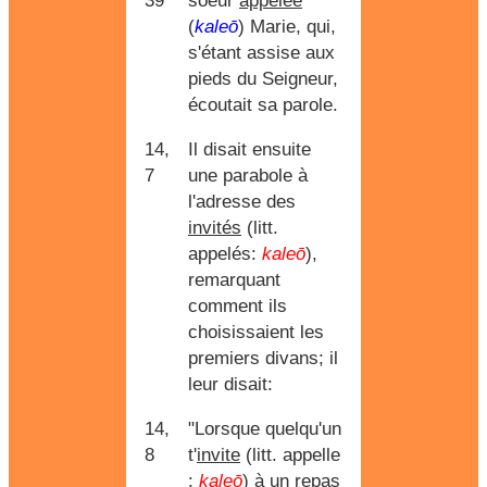
39
soeur
appelée
(
kaleō
) Marie, qui,
s'étant assise aux
pieds du Seigneur,
écoutait sa parole.
14,
Il disait ensuite
7
une parabole à
l'adresse des
invités
(litt.
appelés:
kaleō
),
remarquant
comment ils
choisissaient les
premiers divans; il
leur disait:
14,
"Lorsque quelqu'un
8
t'
invite
(litt. appelle
:
kaleō
) à un repas