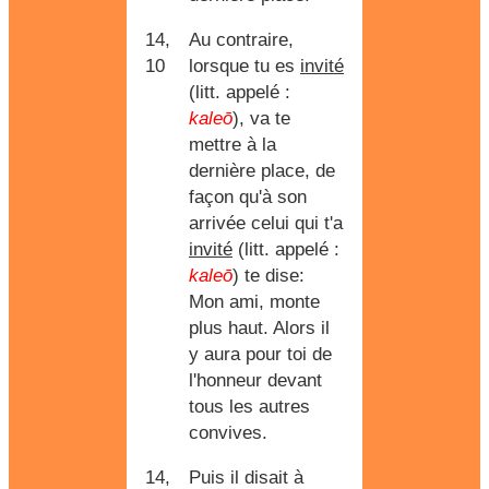
14,
Au contraire,
10
lorsque tu es
invité
(litt. appelé :
kaleō
), va te
mettre à la
dernière place, de
façon qu'à son
arrivée celui qui t'a
invité
(litt. appelé :
kaleō
) te dise:
Mon ami, monte
plus haut. Alors il
y aura pour toi de
l'honneur devant
tous les autres
convives.
14,
Puis il disait à