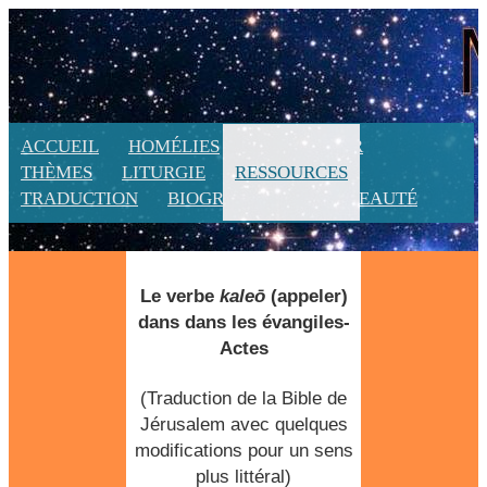
ACCUEIL
HOMÉLIES
CALENDRIER
THÈMES
LITURGIE
RESSOURCES
TRADUCTION
BIOGRAPHIE
NOUVEAUTÉ
Le verbe
kaleō
(
appeler
)
dans dans les évangiles-
Actes
(Traduction de la Bible de
Jérusalem avec quelques
modifications pour un sens
plus littéral)