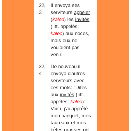
22,
Il envoya ses
3
serviteurs
appeler
(
kaleō
) les
invités
(litt. appelés:
kaleō
) aux noces,
mais eux ne
voulaient pas
venir.
22,
De nouveau il
4
envoya d'autres
serviteurs avec
ces mots: "Dites
aux
invités
(litt.
appelés:
kaleō
):
Voici, j'ai apprêté
mon banquet, mes
taureaux et mes
bêtes grasses ont