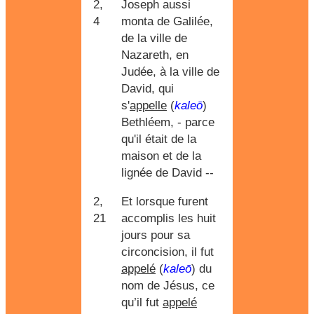
2,
Joseph aussi
4
monta de Galilée,
de la ville de
Nazareth, en
Judée, à la ville de
David, qui
s'
appelle
(
kaleō
)
Bethléem, - parce
qu'il était de la
maison et de la
lignée de David --
2,
Et lorsque furent
21
accomplis les huit
jours pour sa
circoncision, il fut
appelé
(
kaleō
) du
nom de Jésus, ce
qu’il fut
appelé