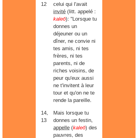
12
celui qui l'avait
invité
(litt. appelé :
kaleō
): "Lorsque tu
donnes un
déjeuner ou un
dîner, ne convie ni
tes amis, ni tes
frères, ni tes
parents, ni de
riches voisins, de
peur qu'eux aussi
ne t'invitent à leur
tour et qu'on ne te
rende la pareille.
14,
Mais lorsque tu
13
donnes un festin,
appelle
(
kaleō
) des
pauvres, des