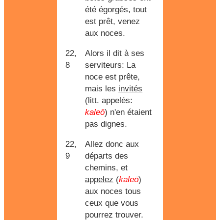
été égorgés, tout
est prêt, venez
aux noces.
22,
Alors il dit à ses
8
serviteurs: La
noce est prête,
mais les
invités
(litt. appelés:
kaleō
) n'en étaient
pas dignes.
22,
Allez donc aux
9
départs des
chemins, et
appelez
(
kaleō
)
aux noces tous
ceux que vous
pourrez trouver.