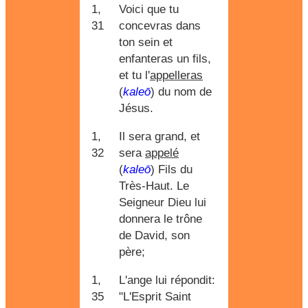
1,
Voici que tu
31
concevras dans
ton sein et
enfanteras un fils,
et tu l'
appelleras
(
kaleō
) du nom de
Jésus.
1,
Il sera grand, et
32
sera
appelé
(
kaleō
) Fils du
Très-Haut. Le
Seigneur Dieu lui
donnera le trône
de David, son
père;
1,
L'ange lui répondit:
35
"L'Esprit Saint