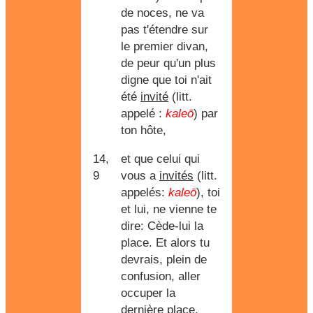
de noces, ne va
pas t'étendre sur
le premier divan,
de peur qu'un plus
digne que toi n'ait
été
invité
(litt.
appelé :
kaleō
) par
ton hôte,
14,
et que celui qui
9
vous a
invités
(litt.
appelés:
kaleō
), toi
et lui, ne vienne te
dire: Cède-lui la
place. Et alors tu
devrais, plein de
confusion, aller
occuper la
dernière place.