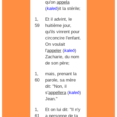
qu'on
appela
(
kaleō
)it la stérile;
1,
Et il advint, le
59
huitième jour,
qu'ils vinrent pour
circoncire l'enfant.
On voulait
l'
appeler
(
kaleō
)
Zacharie, du nom
de son père;
1,
mais, prenant la
60
parole, sa mère
dit: "Non, il
s'
appellera
(
kaleō
)
Jean."
1,
Et on lui dit: "Il n'y
61
a personne de ta