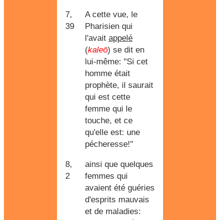
7,
A cette vue, le
39
Pharisien qui
l'avait
appelé
(
kaleō
) se dit en
lui-même: "Si cet
homme était
prophète, il saurait
qui est cette
femme qui le
touche, et ce
qu'elle est: une
pécheresse!"
8,
ainsi que quelques
2
femmes qui
avaient été guéries
d'esprits mauvais
et de maladies: