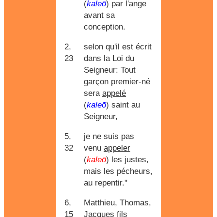
(
kaleō
) par l'ange
avant sa
conception.
2,
selon qu'il est écrit
23
dans la Loi du
Seigneur: Tout
garçon premier-né
sera
appelé
(
kaleō
) saint au
Seigneur,
5,
je ne suis pas
32
venu
appeler
(
kaleō
) les justes,
mais les pécheurs,
au repentir."
6,
Matthieu, Thomas,
15
Jacques fils