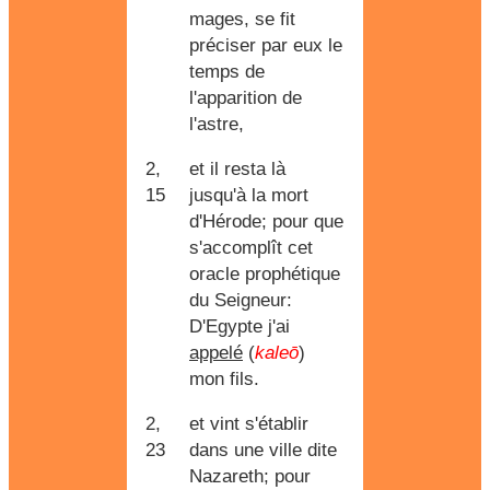
mages, se fit
préciser par eux le
temps de
l'apparition de
l'astre,
2,
et il resta là
15
jusqu'à la mort
d'Hérode; pour que
s'accomplît cet
oracle prophétique
du Seigneur:
D'Egypte j'ai
appelé
(
kaleō
)
mon fils.
2,
et vint s'établir
23
dans une ville dite
Nazareth; pour