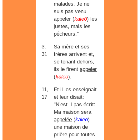
malades. Je ne
suis pas venu
appeler
(
kaleō
) les
justes, mais les
pécheurs."
3,
Sa mère et ses
31
frères arrivent et,
se tenant dehors,
ils le firent
appeler
(
kaleō
).
11,
Et il les enseignait
17
et leur disait:
"N'est-il pas écrit:
Ma maison sera
appelée
(
kaleō
)
une maison de
prière pour toutes