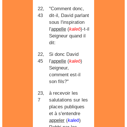
22,
"Comment donc,
43
dit-il, David parlant
sous l'inspiration
l'
appelle
(
kaleō
)-t-il
Seigneur quand il
dit:
22,
Si donc David
45
l'
appelle
(
kaleō
)
Seigneur,
comment est-il
son fils?"
23,
à recevoir les
7
salutations sur les
places publiques
et à s'entendre
appeler
(
kaleō
)