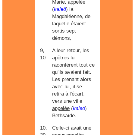
Marie,
appelée
(
kaleō
) la
Magdaléenne, de
laquelle étaient
sortis sept
démons,
9,
A leur retour, les
10
apôtres lui
racontèrent tout ce
qu'ils avaient fait.
Les prenant alors
avec lui, il se
retira à l'écart,
vers une ville
appelée
(
kaleō
)
Bethsaïde.
10,
Celle-ci avait une