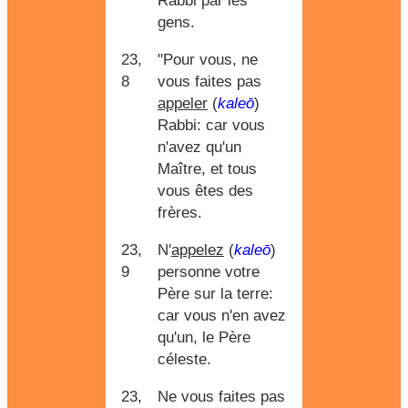
Rabbi par les
gens.
23,
"Pour vous, ne
8
vous faites pas
appeler
(
kaleō
)
Rabbi: car vous
n'avez qu'un
Maître, et tous
vous êtes des
frères.
23,
N'
appelez
(
kaleō
)
9
personne votre
Père sur la terre:
car vous n'en avez
qu'un, le Père
céleste.
23,
Ne vous faites pas