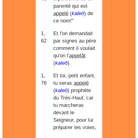
parenté qui est
appelé
(
kaleō
) de
ce nom!"
1,
Et l'on demandait
62
par signes au père
comment il voulait
qu'on l'
appelât
(
kaleō
).
1,
Et toi, petit enfant,
76
tu seras
appelé
(
kaleō
) prophète
du Très-Haut; car
tu marcheras
devant le
Seigneur, pour lui
préparer les voies,