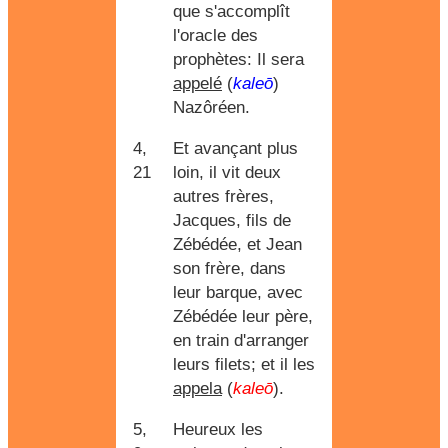
que s'accomplît
l'oracle des
prophètes: Il sera
appelé
(
kaleō
)
Nazôréen.
4,
Et avançant plus
21
loin, il vit deux
autres frères,
Jacques, fils de
Zébédée, et Jean
son frère, dans
leur barque, avec
Zébédée leur père,
en train d'arranger
leurs filets; et il les
appela
(
kaleō
).
5,
Heureux les