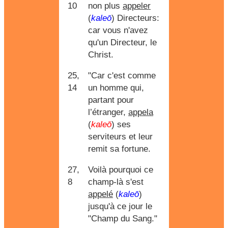
10
non plus
appeler
(
kaleō
) Directeurs:
car vous n'avez
qu'un Directeur, le
Christ.
25,
"Car c'est comme
14
un homme qui,
partant pour
l’étranger,
appela
(
kaleō
) ses
serviteurs et leur
remit sa fortune.
27,
Voilà pourquoi ce
8
champ-là s'est
appelé
(
kaleō
)
jusqu'à ce jour le
"Champ du Sang."