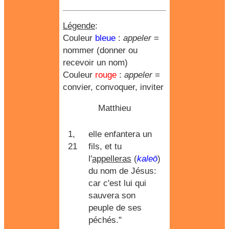
Légende
:
Couleur
bleue
:
appeler
=
nommer (donner ou
recevoir un nom)
Couleur
rouge
:
appeler
=
convier, convoquer, inviter
Matthieu
1,
elle enfantera un
21
fils, et tu
l'
appelleras
(
kaleō
)
du nom de Jésus:
car c'est lui qui
sauvera son
peuple de ses
péchés."