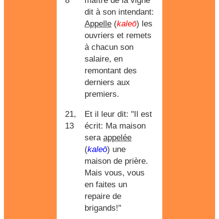
8
maître de la vigne
dit à son intendant:
Appelle
(
kaleō
) les
ouvriers et remets
à chacun son
salaire, en
remontant des
derniers aux
premiers.
21,
Et il leur dit: "Il est
13
écrit: Ma maison
sera
appelée
(
kaleō
) une
maison de prière.
Mais vous, vous
en faites un
repaire de
brigands!"