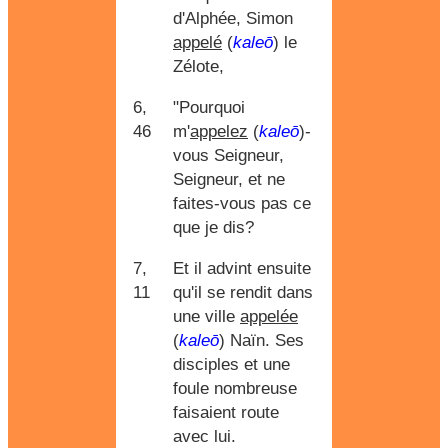
d'Alphée, Simon
appelé
(
kaleō
) le
Zélote,
6,
"Pourquoi
46
m'
appelez
(
kaleō
)-
vous Seigneur,
Seigneur, et ne
faites-vous pas ce
que je dis?
7,
Et il advint ensuite
11
qu'il se rendit dans
une ville
appelée
(
kaleō
) Naïn. Ses
disciples et une
foule nombreuse
faisaient route
avec lui.