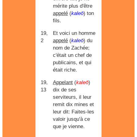
mérite plus d'être
appelé
(
kaleō
) ton
fils.
19,
Et voici un homme
2
appelé
(
kaleō
) du
nom de Zachée;
c'était un chef de
publicains, et qui
était riche.
19,
Appelant
(
kaleō
)
13
dix de ses
serviteurs, il leur
remit dix mines et
leur dit: Faites-les
valoir jusqu'à ce
que je vienne.