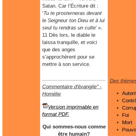
Satan. Car l’Écriture dit :
‘
Tu te prosterneras devant
le Seigneur ton Dieu et à lui
seul tu rendras un culte
’ ».
11 Dès lors, le diable le
laissa tranquille, et voici
que des anges
s’approchèrent pour se
mettre à son service.
Des thème
Commentaire d'évangile"
-
Autori
Homélie
Contr
Version imprimable en
Corru
format PDF.
Foi
Mort
Qui sommes-nous comme
Pouvo
être humain?