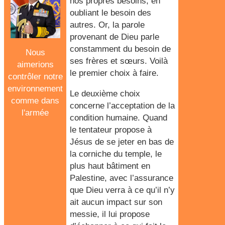
nos propres besoins, en
oubliant le besoin des
autres. Or, la parole
provenant de Dieu parle
constamment du besoin de
Nous
ses frères et sœurs. Voilà
aimerions
le premier choix à faire.
contrôler notre
environnement
Le deuxième choix
comme dans
concerne l’acceptation de la
l'armée
condition humaine. Quand
le tentateur propose à
Jésus de se jeter en bas de
la corniche du temple, le
plus haut bâtiment en
Palestine, avec l’assurance
que Dieu verra à ce qu’il n’y
ait aucun impact sur son
messie, il lui propose