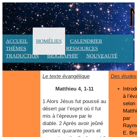
ACCUEIL
HOMÉLIES
CALENDRIER
THÈMES
LITURGIE
RESSOURCES
TRADUCTION
BIOGRAPHIE
NOUVEAUTÉ
Le texte évangélique
Des études
Matthieu 4, 1-11
Introd
à l’év
1 Alors Jésus fut poussé au
selon
désert par l’esprit où il fut
Matth
mis à l’épreuve par le
par
diable. 2 Après avoir jeûné
Raym
pendant quarante jours et
E. Br