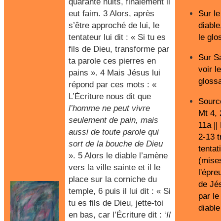
quarante nuits, finalement il
eut faim. 3 Alors, après
Sur le
s’être approché de lui, le
diable
tentateur lui dit : « Si tu es
le glo
fils de Dieu, transforme par
Sur S
ta parole ces pierres en
voir le
pains ». 4 Mais Jésus lui
glossa
répond par ces mots : «
L’Écriture nous dit que
Sourc
l’homme ne peut vivre
Mt 4, 
seulement de pain, mais
11a ||
aussi de toute parole qui
2-13 t
sort de la bouche de Dieu
tentat
». 5 Alors le diable l’amène
(mise
vers la ville sainte et il le
l'épre
place sur la corniche du
de Jé
temple, 6 puis il lui dit : « Si
par le
tu es fils de Dieu, jette-toi
diable
en bas, car l’Écriture dit : ‘
Il