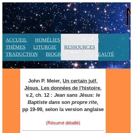
ACCUEIL
HOMÉLIES
CALENDRIER
THÈMES
LITURGIE
RESSOURCES
TRADUCTION
BIOGRAPHIE
NOUVEAUTÉ
John P. Meier,
Un certain juif,
Jésus. Les données de l'histoire
,
v.2, ch. 12 :
Jean sans Jésus: le
Baptiste dans son propre rite
,
pp 19-99, selon la version anglaise
(Résumé détaillé)