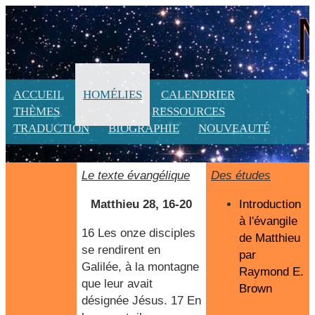
ACCUEIL
HOMÉLIES
CALENDRIER
THÈMES
LITURGIE
RESSOURCES
TRADUCTION
BIOGRAPHIE
NOUVEAUTÉ
Le texte évangélique
Des études
Matthieu 28, 16-20
Introduction
à l'évangile
16 Les onze disciples
de Matthieu
se rendirent en
par
Galilée, à la montagne
Raymond E.
que leur avait
Brown
désignée Jésus. 17 En