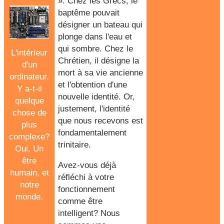
».
Chez les Grecs, le
baptême
pouvait
désigner un bateau qui
plonge dans l'eau et
qui sombre. Chez le
L'intérieur
Chrétien, il désigne la
d'un
mort à sa vie ancienne
ordinateur.
et l'obtention d'une
Y a-t-il
nouvelle identité. Or,
quelque
justement, l'identité
chose de
que nous recevons est
plus
fondamentalement
complexe?
trinitaire.
Oui. Un
être
Avez-vous déjà
humain, et
réfléchi à votre
notre
fonctionnement
monde.
comme être
intelligent? Nous