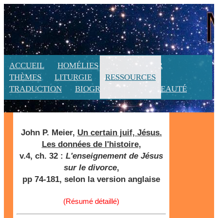
ACCUEIL
HOMÉLIES
CALENDRIER
THÈMES
LITURGIE
RESSOURCES
TRADUCTION
BIOGRAPHIE
NOUVEAUTÉ
John P. Meier,
Un certain juif, Jésus.
Les données de l'histoire
,
v.4, ch. 32 :
L'enseignement de Jésus
sur le divorce
,
pp 74-181, selon la version anglaise
(Résumé détaillé)