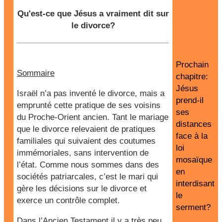
Qu'est-ce que Jésus a vraiment dit sur
le divorce?
Prochain
Sommaire
chapitre:
Jésus
Israël n’a pas inventé le divorce, mais a
prend-il
emprunté cette pratique de ses voisins
ses
du Proche-Orient ancien. Tant le mariage
distances
que le divorce relevaient de pratiques
face à la
familiales qui suivaient des coutumes
loi
immémoriales, sans intervention de
mosaïque
l’état. Comme nous sommes dans des
en
sociétés patriarcales, c’est le mari qui
interdisant
gère les décisions sur le divorce et
le
exerce un contrôle complet.
serment?
Dans l’Ancien Testament il y a très peu