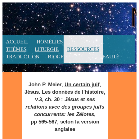
ACCUEIL
HOMÉLIES
CALENDRIER
THÈMES
LITURGIE
RESSOURCES
TRADUCTION
BIOGRAPHIE
NOUVEAUTÉ
John P. Meier,
Un certain juif,
Jésus. Les données de l'histoire
,
v.3, ch. 30 :
Jésus et ses
relations avec des groupes juifs
concurrents: les Zélotes
,
pp 565-567, selon la version
anglaise