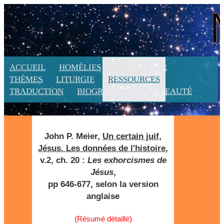
ACCUEIL
HOMÉLIES
CALENDRIER
THÈMES
LITURGIE
RESSOURCES
TRADUCTION
BIOGRAPHIE
NOUVEAUTÉ
John P. Meier,
Un certain juif,
Jésus. Les données de l'histoire
,
v.2, ch. 20 :
Les exhorcismes de
Jésus
,
pp 646-677, selon la version
anglaise
(Résumé détaillé)