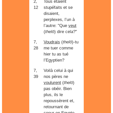
2,
Tous étaient
12
stupéfaits et se
disaient,
perplexes, l’un à
l’autre: "Que
veut
(
thelō
) dire cela?"
7,
Voudrais
(
thelō
)-tu
28
me tuer comme
hier tu as tué
l’Egyptien?
7,
Voilà celui à qui
39
nos pères ne
voulurent
(
thelō
)
pas obéir. Bien
plus, ils le
repoussèrent et,
retournant de
coeur en Egypte,