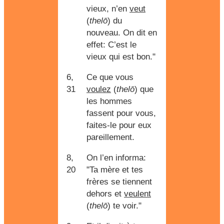
vieux, n’en
veut
(
thelō
) du
nouveau. On dit en
effet: C’est le
vieux qui est bon."
6,
Ce que vous
31
voulez
(
thelō
) que
les hommes
fassent pour vous,
faites-le pour eux
pareillement.
8,
On l’en informa:
20
"Ta mère et tes
frères se tiennent
dehors et
veulent
(
thelō
) te voir."