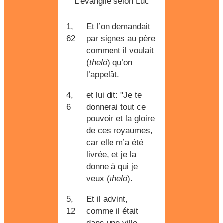
L'évangile selon Luc
1,
Et l’on demandait
62
par signes au père
comment il
voulait
(
thelō
) qu’on
l’appelât.
4,
et lui dit: "Je te
6
donnerai tout ce
pouvoir et la gloire
de ces royaumes,
car elle m’a été
livrée, et je la
donne à qui je
veux
(
thelō
).
5,
Et il advint,
12
comme il était
dans une ville,