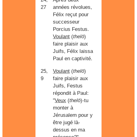
27
années révolues,
Félix reçut pour
successeur
Porcius Festus.
Voulant
(
thelō
)
faire plaisir aux
Juifs, Félix laissa
Paul en captivité.
25,
Voulant
(
thelō
)
9
faire plaisir aux
Juifs, Festus
répondit à Paul:
"
Veux
(
thelō
)-tu
monter à
Jérusalem pour y
être jugé là-
dessus en ma