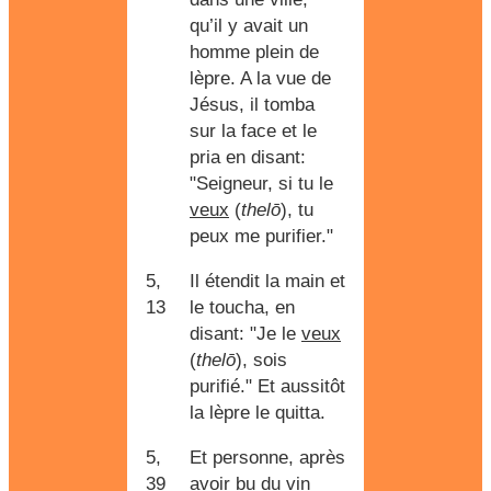
qu’il y avait un
homme plein de
lèpre. A la vue de
Jésus, il tomba
sur la face et le
pria en disant:
"Seigneur, si tu le
veux
(
thelō
), tu
peux me purifier."
5,
Il étendit la main et
13
le toucha, en
disant: "Je le
veux
(
thelō
), sois
purifié." Et aussitôt
la lèpre le quitta.
5,
Et personne, après
39
avoir bu du vin