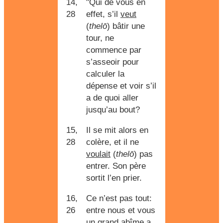
14,
"Qui de vous en
28
effet, s’il
veut
(
thelō
) bâtir une
tour, ne
commence par
s’asseoir pour
calculer la
dépense et voir s’il
a de quoi aller
jusqu’au bout?
15,
Il se mit alors en
28
colère, et il ne
voulait
(
thelō
) pas
entrer. Son père
sortit l’en prier.
16,
Ce n’est pas tout:
26
entre nous et vous
un grand abîme a