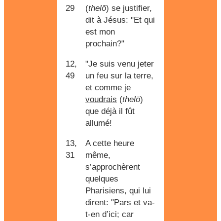
29
(
thelō
) se justifier,
dit à Jésus: "Et qui
est mon
prochain?"
12,
"Je suis venu jeter
49
un feu sur la terre,
et comme je
voudrais
(
thelō
)
que déjà il fût
allumé!
13,
A cette heure
31
même,
s’approchèrent
quelques
Pharisiens, qui lui
dirent: "Pars et va-
t-en d’ici; car