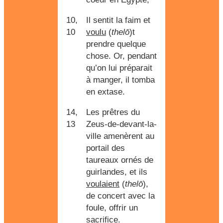
10,
Il sentit la faim et
10
voulu
(
thelō
)t
prendre quelque
chose. Or, pendant
qu’on lui préparait
à manger, il tomba
en extase.
14,
Les prêtres du
13
Zeus-de-devant-la-
ville amenèrent au
portail des
taureaux ornés de
guirlandes, et ils
voulaient
(
thelō
),
de concert avec la
foule, offrir un
sacrifice.