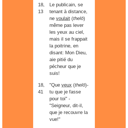
18,
Le publicain, se
13
tenant à distance,
ne
voulait
(
thelō
)
même pas lever
les yeux au ciel,
mais il se frappait
la poitrine, en
disant: Mon Dieu,
aie pitié du
pécheur que je
suis!
18,
"Que
veux
(
thelō
)-
41
tu que je fasse
pour toi" -
"Seigneur, dit-il,
que je recouvre la
vue!"