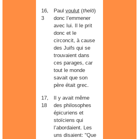
16,
Paul
voulut
(
thelō
)
3
donc l’emmener
avec lui. Il le prit
donc et le
circoncit, à cause
des Juifs qui se
trouvaient dans
ces parages, car
tout le monde
savait que son
père était grec.
17,
Il y avait même
18
des philosophes
épicuriens et
stoïciens qui
l’abordaient. Les
uns disaient: "Que