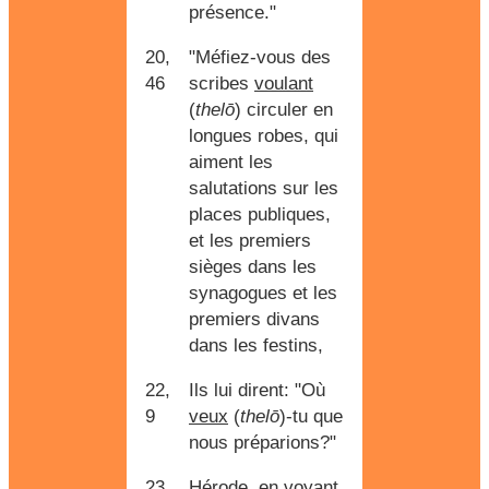
présence."
20,
"Méfiez-vous des
46
scribes
voulant
(
thelō
) circuler en
longues robes, qui
aiment les
salutations sur les
places publiques,
et les premiers
sièges dans les
synagogues et les
premiers divans
dans les festins,
22,
Ils lui dirent: "Où
9
veux
(
thelō
)-tu que
nous préparions?"
23,
Hérode, en voyant