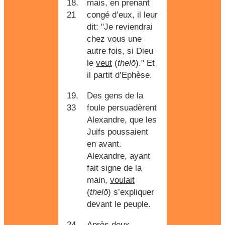
18,
mais, en prenant
21
congé d’eux, il leur
dit: "Je reviendrai
chez vous une
autre fois, si Dieu
le
veut
(
thelō
)." Et
il partit d’Ephèse.
19,
Des gens de la
33
foule persuadèrent
Alexandre, que les
Juifs poussaient
en avant.
Alexandre, ayant
fait signe de la
main,
voulait
(
thelō
) s’expliquer
devant le peuple.
24,
Après deux