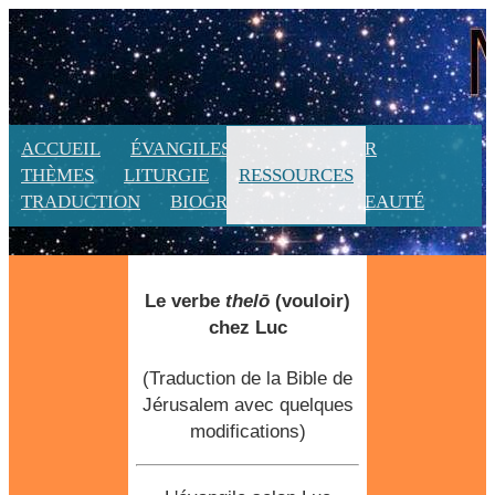
ACCUEIL
ÉVANGILES
CALENDRIER
THÈMES
LITURGIE
RESSOURCES
TRADUCTION
BIOGRAPHIE
NOUVEAUTÉ
Le verbe
thelō
(
vouloir
)
chez Luc
(Traduction de la Bible de
Jérusalem avec quelques
modifications)