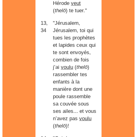
Hérode
veut
(
thelō
) te tuer."
13,
"Jérusalem,
34
Jérusalem, toi qui
tues les prophètes
et lapides ceux qui
te sont envoyés,
combien de fois
j’ai
voulu
(
thelō
)
rassembler tes
enfants à la
manière dont une
poule rassemble
sa couvée sous
ses ailes... et vous
n’avez pas
voulu
(
thelō
)!