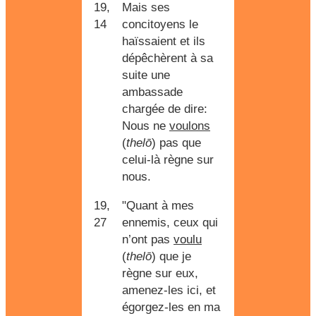
19,
Mais ses
14
concitoyens le
haïssaient et ils
dépêchèrent à sa
suite une
ambassade
chargée de dire:
Nous ne
voulons
(
thelō
) pas que
celui-là règne sur
nous.
19,
"Quant à mes
27
ennemis, ceux qui
n’ont pas
voulu
(
thelō
) que je
règne sur eux,
amenez-les ici, et
égorgez-les en ma