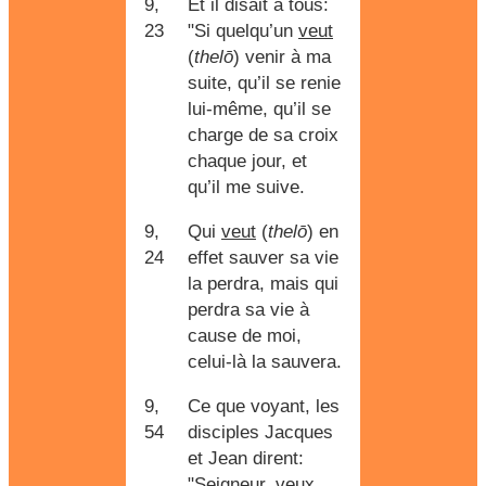
9,
Et il disait à tous:
23
"Si quelqu’un
veut
(
thelō
) venir à ma
suite, qu’il se renie
lui-même, qu’il se
charge de sa croix
chaque jour, et
qu’il me suive.
9,
Qui
veut
(
thelō
) en
24
effet sauver sa vie
la perdra, mais qui
perdra sa vie à
cause de moi,
celui-là la sauvera.
9,
Ce que voyant, les
54
disciples Jacques
et Jean dirent:
"Seigneur,
veux