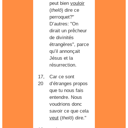
peut bien
vouloir
(
thelō
) dire ce
perroquet?"
D’autres: "On
dirait un prêcheur
de divinités
étrangères", parce
qu’il annonçait
Jésus et la
résurrection.
17,
Car ce sont
20
d’étranges propos
que tu nous fais
entendre. Nous
voudrions donc
savoir ce que cela
veut
(
thelō
) dire."