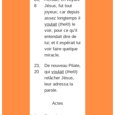
8
Jésus, fut tout
joyeux; car depuis
assez longtemps il
voulait
(
thelō
) le
voir, pour ce qu’il
entendait dire de
lui; et il espérait lui
voir faire quelque
miracle.
23,
De nouveau Pilate,
20
qui
voulait
(
thelō
)
relâcher Jésus,
leur adressa la
parole.
Actes