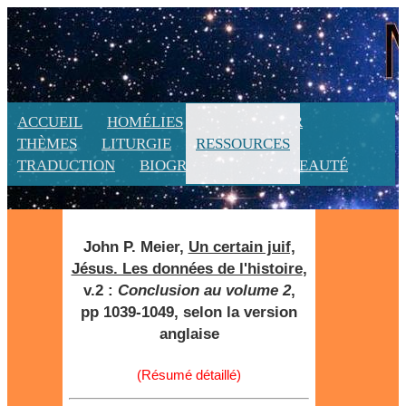
ACCUEIL
HOMÉLIES
CALENDRIER
THÈMES
LITURGIE
RESSOURCES
TRADUCTION
BIOGRAPHIE
NOUVEAUTÉ
John P. Meier,
Un certain juif,
Jésus. Les données de l'histoire
,
v.2 :
Conclusion au volume 2
,
pp 1039-1049, selon la version
anglaise
(Résumé détaillé)