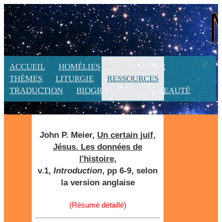
ACCUEIL
HOMÉLIES
CALENDRIER
THÈMES
LITURGIE
RESSOURCES
TRADUCTION
BIOGRAPHIE
NOUVEAUTÉ
John P. Meier,
Un certain juif,
Jésus. Les données de
l'histoire
,
v.1,
Introduction
, pp 6-9, selon
la version anglaise
(Résumé détaillé)