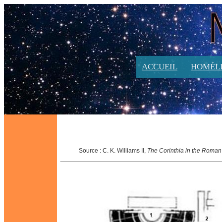
ACCUEIL
HOMÉLI
Source : C. K. Williams II,
The Corinthia in the Roman