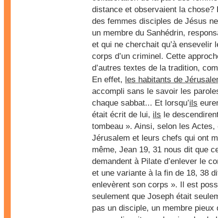
distance et observaient la chose?
des femmes disciples de Jésus ne
un membre du Sanhédrin, responsa
et qui ne cherchait qu’à ensevelir l
corps d’un criminel. Cette approc
d’autres textes de la tradition, co
En effet,
les habitants de Jérusale
accompli sans le savoir les parole
chaque sabbat... Et lorsqu’
ils
euren
était écrit de lui,
ils
le descendirent
tombeau ». Ainsi, selon les Actes, 
Jérusalem et leurs chefs qui ont 
même, Jean 19, 31 nous dit que ce 
demandent à Pilate d’enlever le co
et une variante à la fin de 18, 38 di
enlevèrent son corps ». Il est possi
seulement que Joseph était seulem
pas un disciple, un membre pieux 