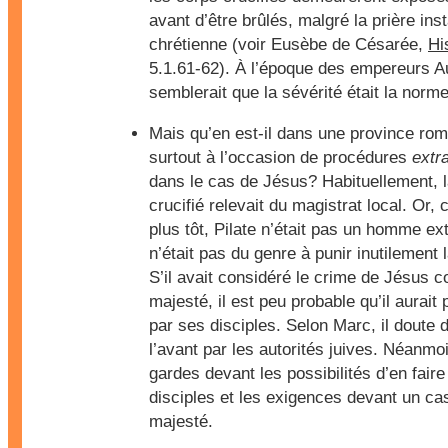
avant d’être brûlés, malgré la prière i
chrétienne (voir Eusèbe de Césarée,
Hi
5.1.61-62). À l’époque des empereurs Au
semblerait que la sévérité était la norme
Mais qu’en est-il dans une province ro
surtout à l’occasion de procédures
extr
dans le cas de Jésus? Habituellement, l
crucifié relevait du magistrat local. Or
plus tôt, Pilate n’était pas un homme ext
n’était pas du genre à punir inutilement l
S’il avait considéré le crime de Jésus 
majesté, il est peu probable qu’il aurai
par ses disciples. Selon Marc, il doute
l’avant par les autorités juives. Néanmoi
gardes devant les possibilités d’en fair
disciples et les exigences devant un ca
majesté.