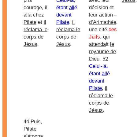
pris
Celui-là,
avec leur
Jésus
.
courage, il
étant
all
é
décision et
all
a chez
devant
leur action –
Pilate
et
il
Pilate
,
il
d’Arimathée
,
réclama le
réclama le
une cité
des
corps de
corps de
Juifs
, qui
Jésus
.
Jésus
.
attenda
it
le
royaume de
Dieu
. 52
Celui-là,
étant
all
é
devant
Pilate
,
il
réclama le
corps de
Jésus
.
44 Puis,
Pilate
s’étonna