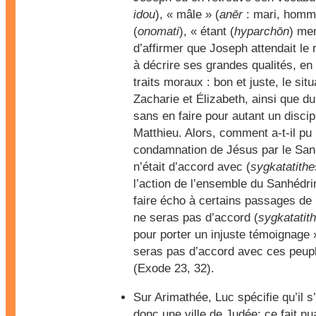
idou
), « mâle » (
anēr
: mari, homm
(
onomati
), « étant (
hyparchōn
) me
d’affirmer que Joseph attendait le 
à décrire ses grandes qualités, en
traits moraux : bon et juste, le sit
Zacharie et Élizabeth, ainsi que 
sans en faire pour autant un disc
Matthieu. Alors, comment a-t-il pu 
condamnation de Jésus par le Sanh
n’était d’accord avec (
sygkatatithe
l’action de l’ensemble du Sanhédrin
faire écho à certains passages de 
ne seras pas d’accord (
sygkatatit
pour porter un injuste témoignage 
seras pas d’accord avec ces peupl
(Exode 23, 32).
Sur Arimathée, Luc spécifie qu’il s’
donc une ville de Judée; ce fait n