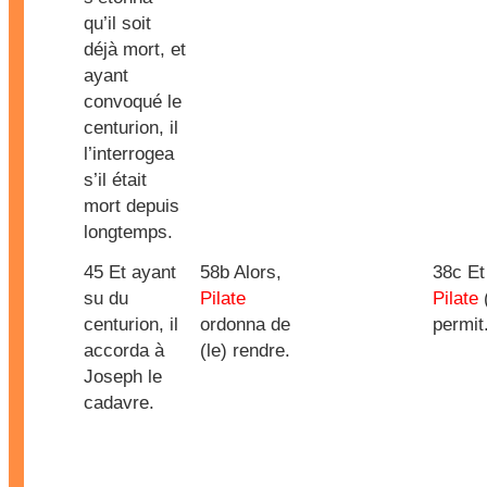
qu’il soit
déjà mort, et
ayant
convoqué le
centurion, il
l’interrogea
s’il était
mort depuis
longtemps.
45 Et ayant
58b Alors,
38c Et
su du
Pilate
Pilate
(
centurion, il
ordonna de
permit
accorda à
(le) rendre.
Joseph le
cadavre.