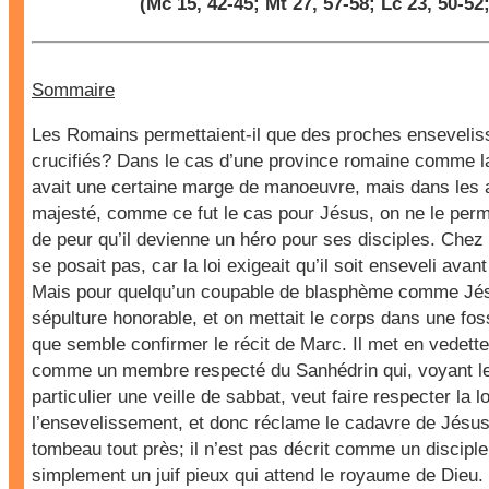
(
Mc 15, 42-45
;
Mt 27, 57-58
;
Lc 23, 50-52
Sommaire
Les Romains permettaient-il que des proches ensevelis
crucifiés? Dans le cas d’une province romaine comme la 
avait une certaine marge de manoeuvre, mais dans les 
majesté, comme ce fut le cas pour Jésus, on ne le perm
de peur qu’il devienne un héro pour ses disciples. Chez 
se posait pas, car la loi exigeait qu’il soit enseveli avant
Mais pour quelqu’un coupable de blasphème comme Jésus
sépulture honorable, et on mettait le corps dans une f
que semble confirmer le récit de Marc. Il met en vedet
comme un membre respecté du Sanhédrin qui, voyant le 
particulier une veille de sabbat, veut faire respecter la lo
l’ensevelissement, et donc réclame le cadavre de Jésus
tombeau tout près; il n’est pas décrit comme un discipl
simplement un juif pieux qui attend le royaume de Dieu