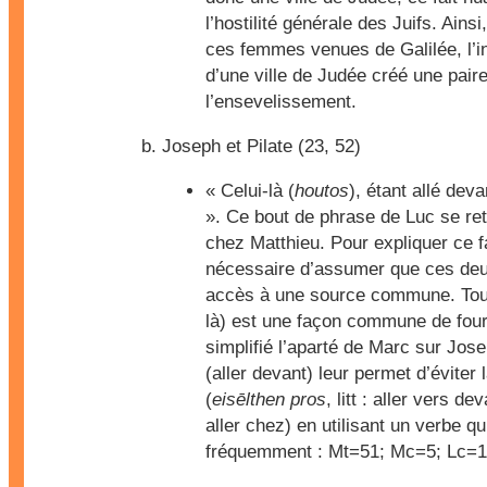
l’hostilité générale des Juifs. Ains
ces femmes venues de Galilée, l’i
d’une ville de Judée créé une paire
l’ensevelissement.
Joseph et Pilate (
23, 52
)
« Celui-là (
houtos
), étant allé deva
». Ce bout de phrase de Luc se re
chez Matthieu. Pour expliquer ce fai
nécessaire d’assumer que ces deu
accès à une source commune. Tou
là) est une façon commune de fourn
simplifié l’aparté de Marc sur Jos
(aller devant) leur permet d’éviter 
(
eisēlthen pros
, litt : aller vers de
aller chez) en utilisant un verbe qu’
fréquemment : Mt=51; Mc=5; Lc=1