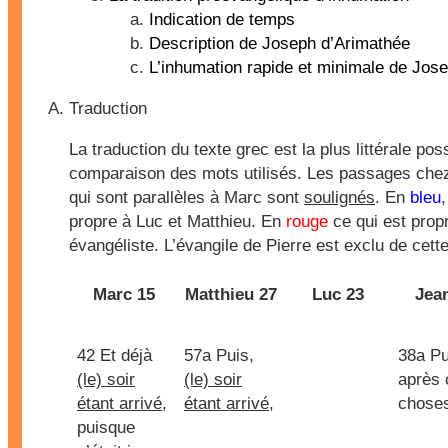
Indication de temps
Description de Joseph d’Arimathée
L’inhumation rapide et minimale de Jos
Traduction
La traduction du texte grec est la plus littérale pos
comparaison des mots utilisés. Les passages chez
qui sont parallèles à Marc sont
soulignés
. En
bleu
propre à Luc et Matthieu. En
rouge
ce qui est propr
évangéliste. L’évangile de Pierre est exclu de cet
Marc 15
Matthieu 27
Luc 23
Jea
42 Et déjà
57a Puis,
38a Pu
(le) soir
(le) soir
après 
étant arrivé
,
étant arrivé
,
chose
puisque