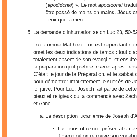
(
apodidonai
) ». Le mot
apodidonai
tradui
être passé de mains en mains, Jésus es
ceux qui l’aiment.
La demande d’inhumation selon
Luc 23, 50-5
Tout comme Matthieu, Luc est dépendant du ré
omet les deux indications de temps : tout d’a
totalement absent de son évangile, et ensuite
la préparation qu’il préfère insérer après l’en
C’était le jour de la Préparation, et le sabba
pour démontrer implicitement le succès de Jo
loi juive. Pour Luc, Joseph fait partie de cett
pieux et religieux qui a commencé avec Zach
et Anne.
La description lucanienne de Joseph d’
Luc nous offre une présentation b
Joseph où on retrouve son vocabulai