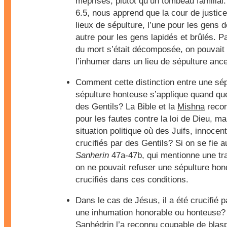
méprisés, plutôt qu’un tombeau familial
6.5, nous apprend que la cour de justice
lieux de sépulture, l’une pour les gens 
autre pour les gens lapidés et brûlés. P
du mort s’était décomposée, on pouvait
l’inhumer dans un lieu de sépulture ance
Comment cette distinction entre une sép
sépulture honteuse s’applique quand que
des Gentils? La Bible et la
Mishna
recon
pour les fautes contre la loi de Dieu, ma
situation politique où des Juifs, innocents
crucifiés par des Gentils? Si on se fie 
Sanherin
47a-47b, qui mentionne une tra
on ne pouvait refuser une sépulture hon
crucifiés dans ces conditions.
Dans le cas de Jésus, il a été crucifié pa
une inhumation honorable ou honteuse? 
Sanhédrin l’a reconnu coupable de blas