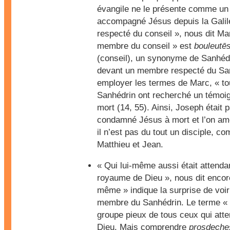
évangile ne le présente comme un d
accompagné Jésus depuis la Gali
respecté du conseil », nous dit Ma
membre du conseil » est
bouleutē
(conseil), un synonyme de Sanhé
devant un membre respecté du San
employer les termes de Marc, « t
Sanhédrin ont recherché un témoig
mort (14, 55). Ainsi, Joseph était 
condamné Jésus à mort et l’on am
il n’est pas du tout un disciple, 
Matthieu et Jean.
« Qui lui-même aussi était attendan
royaume de Dieu », nous dit encor
même » indique la surprise de voi
membre du Sanhédrin. Le terme « a
groupe pieux de tous ceux qui att
Dieu. Mais comprendre
prosdeche