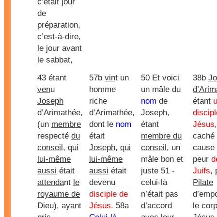
c’était jour
de
préparation,
c’est-à-dire,
le jour avant
le sabbat,
43 étant
57b
vin
t un
50 Et voici
38b
Jo
ven
u
homme
un mâle du
d’Arim
Joseph
riche
nom
de
étant
d’Arimathée
,
d’Arimathée
,
Joseph
,
discip
(un
membre
dont le
nom
étant
Jésus
respecté
du
était
membre du
caché
conseil
,
qui
Joseph
,
qui
conseil
, un
cause 
lui-même
lui-même
mâle bon et
peur
d
aussi
était
aussi
était
juste 51 -
Juifs
, 
attenda
nt
le
devenu
celui-là
Pilate
royaume de
disciple de
n’était pas
d’empo
Dieu
), ayant
Jésus
. 58a
d’accord
le cor