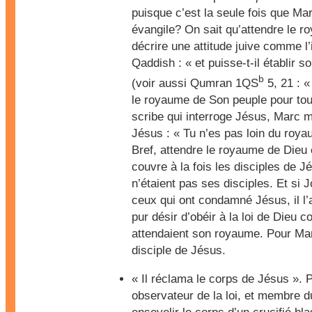
puisque c’est la seule fois que Ma
évangile? On sait qu’attendre le 
décrire une attitude juive comme l’
Qaddish : « et puisse-t-il établir 
b
(voir aussi Qumran 1QS
5, 21 : «
le royaume de Son peuple pour touj
scribe qui interroge Jésus, Marc 
Jésus : « Tu n’es pas loin du roya
Bref, attendre le royaume de Dieu e
couvre à la fois les disciples de Jé
n’étaient pas ses disciples. Et si J
ceux qui ont condamné Jésus, il l’
pur désir d’obéir à la loi de Dieu
attendaient son royaume. Pour Ma
disciple de Jésus.
« Il réclama le corps de Jésus ». P
observateur de la loi, et membre du