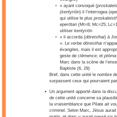
« ayant convoqué (
proskaleis
(
kentyriōn
) il l’interrogea (
epe
qui utilise le plus
proskaleist
eperōtan
(Mt=8; Mc=25; Lc=17)
utiliser
kentyriōn
« il accorda (
dōreisthai
) à Jo
». Le verbe
dōreisthai
n’appar
évangiles, mais il est approp
geste de clémence; et
ptōma
Marc dans la scène de l’ens
Baptiste (6, 29)
Bref, dans cette unité le nombre d
surpassent ceux qui pourraient par
Un argument apporté dans la discus
de cette unité concerne sa plausib
la vraisemblance que Pilate ait voul
criminel. Selon Marc, Jésus aurait
matin, et donc y aurait passé six