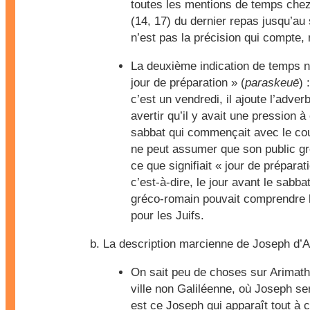
toutes les mentions de temps chez
(14, 17) du dernier repas jusqu’au 
n’est pas la précision qui compte,
La deuxième indication de temps 
jour de préparation » (
paraskeuē
) 
c’est un vendredi, il ajoute l’adve
avertir qu’il y avait une pression à 
sabbat qui commençait avec le cou
ne peut assumer que son public g
ce que signifiait « jour de préparati
c’est-à-dire, le jour avant le sabb
gréco-romain pouvait comprendre 
pour les Juifs.
La description marcienne de Joseph d’A
On sait peu de choses sur Arimathé
ville non Galiléenne, où Joseph ser
est ce Joseph qui apparaît tout à