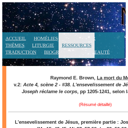
ACCUEIL
HOMÉLIES
CALENDRIER
THÈMES
LITURGIE
RESSOURCES
TRADUCTION
BIOGRAPHIE
NOUVEAUTÉ
Raymond E. Brown,
La mort du M
v.2:
Acte 4, scène 2 - #38. L'ensevelissement de Jé
Joseph réclame le corps
, pp 1205-1241, selon 
(Résumé détaillé)
L'ensevelissement de Jésus, première partie : Jo