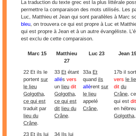
La traduction du texte grec est la plus littérale pos
permettre la comparaison des mots utilisés. Les 
Luc, Matthieu et Jean qui sont parallèles à Marc s
bleu
, on trouvera ce qui est propre à Luc et Matth
qui est propre à Jean et à un autre évangéliste. L’
est exclu de cette comparaison.
Marc 15
Matthieu
Luc 23
Jean 1
27
22 Et ils le
33
Et
étant
33a
Et
17b il sort
portent
sur
allé
s
vers
quand
ils
vers
le li
le lieu
un
lieu
dit
allè
rent
sur
dit
du
Golgotha
,
Golgotha
,
le lieu
Crâne
, ce
ce qui est
ce qui est
appelé
qui est
dit
traduit par
dit
lieu du
Crâne
,
en hébre
lieu du
Crâne
.
Golgotha
,
Crâne
.
23 Et
ils lui
34
Ils lui