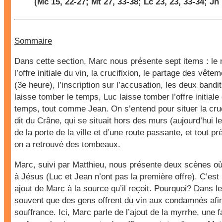
(
Mc 15, 22-27
;
Mt 27, 33-38
;
Lc 23, 23, 33-34
;
Jn 
Sommaire
Dans cette section, Marc nous présente sept items : le 
l’offre initiale du vin, la crucifixion, le partage des vête
(3e heure), l’inscription sur l’accusation, les deux bandi
laisse tomber le temps, Luc laisse tomber l’offre initiale 
temps, tout comme Jean. On s’entend pour situer la cruc
dit du Crâne, qui se situait hors des murs (aujourd’hui l
de la porte de la ville et d’une route passante, et tout pr
on a retrouvé des tombeaux.
Marc, suivi par Matthieu, nous présente deux scènes où 
à Jésus (Luc et Jean n’ont pas la première offre). C’es
ajout de Marc à la source qu’il reçoit. Pourquoi? Dans les 
souvent que des gens offrent du vin aux condamnés afin
souffrance. Ici, Marc parle de l’ajout de la myrrhe, une 