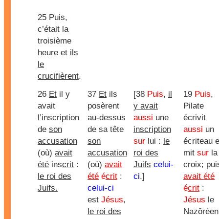
25 Puis,
c’était la
troisième
heure et
ils
le
crucifièrent
.
26
Et
il y
37
Et
ils
[38
Puis
,
il
19
Puis
,
avait
posèrent
y avait
Pilate
l’
inscription
au-dessus
aussi
une
écrivit
de
son
de sa tête
inscription
aussi
un
accusation
son
sur
lui :
le
écriteau e
(où)
avait
accusation
roi des
mit
sur
la
été
ins
crit
:
(où)
avait
Juifs
celui-
croix; pui
le roi des
été
é
crit
:
ci
.]
avait été
Juifs.
celui-ci
é
crit
:
est
Jésus
,
Jésus
le
le roi des
Nazôréen