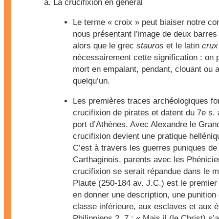
La crucifixion en général
Le terme « croix » peut biaiser notre c
nous présentant l’image de deux barres 
alors que le grec
stauros
et le latin
crux
nécessairement cette signification : on 
mort en empalant, pendant, clouant ou a
quelqu’un.
Les premières traces archéologiques fon
crucifixion de pirates et datent du 7e s.
port d’Athènes. Avec Alexandre le Grand,
crucifixion devient une pratique helléni
C’est à travers les guerres puniques d
Carthaginois, parents avec les Phénicie
crucifixion se serait répandue dans le 
Plaute (250-184 av. J.C.) est le premier
en donner une description, une punition 
classe inférieure, aux esclaves et aux é
Philippiens 2, 7 : « Mais il (le Christ) s’a