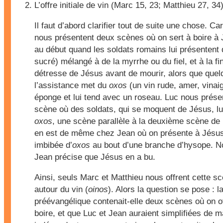
L’offre initiale de vin (Marc 15, 23; Matthieu 27, 34
Il faut d’abord clarifier tout de suite une chose. C
nous présentent deux scènes où on sert à boire à 
au début quand les soldats romains lui présentent
sucré) mélangé à de la myrrhe ou du fiel, et à la fin
détresse de Jésus avant de mourir, alors que quel
l’assistance met du
oxos
(un vin rude, amer, vinai
éponge et lui tend avec un roseau. Luc nous prése
scène où des soldats, qui se moquent de Jésus, lu
oxos
, une scène parallèle à la deuxième scène de 
en est de même chez Jean où on présente à Jésu
imbibée d’
oxos
au bout d’une branche d’hysope. N
Jean précise que Jésus en a bu.
Ainsi, seuls Marc et Matthieu nous offrent cette scè
autour du vin (
oinos
). Alors la question se pose : la
préévangélique contenait-elle deux scènes où on o
boire, et que Luc et Jean auraient simplifiées de m