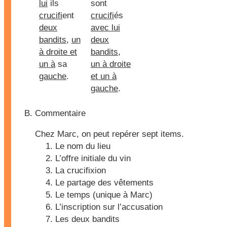
lui
ils
sont
crucifi
ent
crucifi
és
deux
avec lui
bandits
,
un
deux
à droite et
bandits
,
un à
sa
un à droite
gauche
.
et un à
gauche
.
Commentaire
Chez Marc, on peut repérer sept items.
Le nom du lieu
L’offre initiale du vin
La crucifixion
Le partage des vêtements
Le temps (unique à Marc)
L’inscription sur l’accusation
Les deux bandits