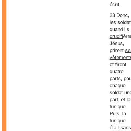
écrit.
23 Donc,
les soldat
quand ils
crucifi
ère
Jésus,
prirent
se
vêtement
et firent
quatre
parts, po
chaque
soldat un
part, et la
tunique.
Puis, la
tunique
était sans