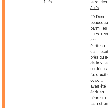
Juifs
.
le roi des
Juifs
.
20 Donc,
beaucoup
parmi les
Juifs lure
cet
écriteau,
car il étai
près du li
de la ville
où Jésus
fut crucifi
et cela
avait été
écrit en
hébreu, e
latin et en