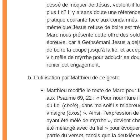
cessé de moquer de Jésus, veulent-il lui o
plus fin? Il y a sans doute une référence
pratique courante face aux condamnés. M
même que Jésus refuse de boire est très
Marc nous présente cette offre des so
épreuve, car à Gethsémani Jésus a déjà 
de boire la coupe jusqu’à la lie, et acce
vin mêlé de myrrhe pour adoucir sa doul
renier cet engagement.
L’utilisation par Matthieu de ce geste
Matthieu modifie le texte de Marc pour f
aux Psaume 69, 22 : « Pour nourriture i
du fiel (
cholē
), dans ma soif ils m’abreu
vinaigre (
oxos
) ». Ainsi, l’expression d
ayant été mêlé de myrrhe », devient che
été mélangé avec du fiel » pour évoquer
partie du verset, tandis que la deuxième