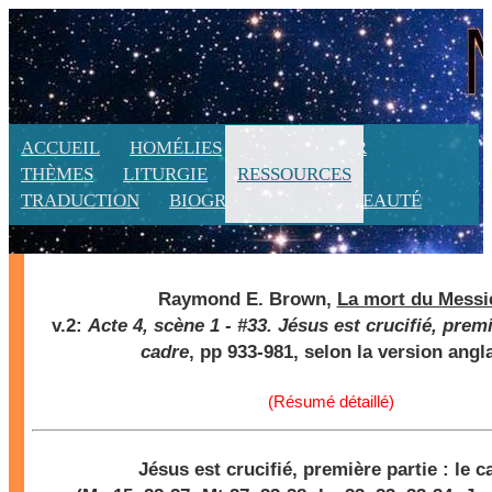
ACCUEIL
HOMÉLIES
CALENDRIER
THÈMES
LITURGIE
RESSOURCES
TRADUCTION
BIOGRAPHIE
NOUVEAUTÉ
Raymond E. Brown,
La mort du Messi
v.2:
Acte 4, scène 1 - #33. Jésus est crucifié, premi
cadre
, pp 933-981, selon la version angl
(Résumé détaillé)
Jésus est crucifié
, première partie : le c