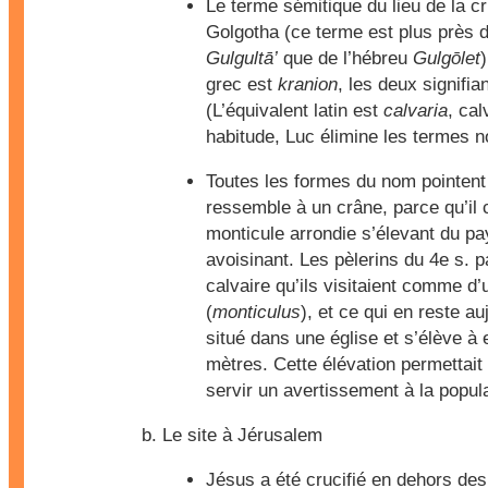
Le terme sémitique du lieu de la cr
Golgotha (ce terme est plus près 
Gulgultā’
que de l’hébreu
Gulgōlet
)
grec est
kranion
, les deux signifia
(L’équivalent latin est
calvaria
, cal
habitude, Luc élimine les termes n
Toutes les formes du nom pointent 
ressemble à un crâne, parce qu’il c
monticule arrondie s’élevant du p
avoisinant. Les pèlerins du 4e s. p
calvaire qu’ils visitaient comme d’u
(
monticulus
), et ce qui en reste au
situé dans une église et s’élève à 
mètres. Cette élévation permettai
servir un avertissement à la popula
Le site à Jérusalem
Jésus a été crucifié en dehors de