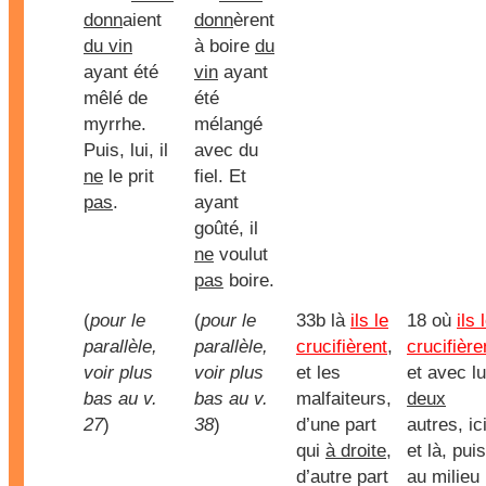
donn
aient
donn
èrent
du vin
à boire
du
ayant été
vin
ayant
mêlé de
été
myrrhe.
mélangé
Puis, lui, il
avec du
ne
le prit
fiel. Et
pas
.
ayant
goûté, il
ne
voulut
pas
boire.
(
pour le
(
pour le
33b là
ils le
18 où
ils 
parallèle,
parallèle,
crucifièrent
,
crucifière
voir plus
voir plus
et les
et avec lu
bas au v.
bas au v.
malfaiteurs,
deux
27
)
38
)
d’une part
autres, ic
qui
à droite
,
et là, puis
d’autre part
au milieu