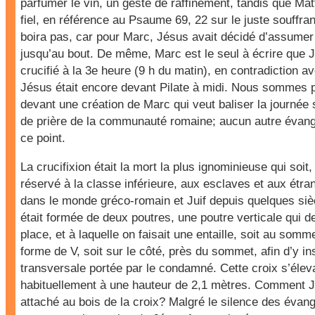
parfumer le vin, un geste de raffinement, tandis que Mat
fiel, en référence au Psaume 69, 22 sur le juste souffra
boira pas, car pour Marc, Jésus avait décidé d’assumer
jusqu’au bout. De même, Marc est le seul à écrire que 
crucifié à la 3e heure (9 h du matin), en contradiction a
Jésus était encore devant Pilate à midi. Nous sommes
devant une création de Marc qui veut baliser la journée 
de prière de la communauté romaine; aucun autre évangil
ce point.
La crucifixion était la mort la plus ignominieuse qui soit
réservé à la classe inférieure, aux esclaves et aux étr
dans le monde gréco-romain et Juif depuis quelques sièc
était formée de deux poutres, une poutre verticale qui d
place, et à laquelle on faisait une entaille, soit au som
forme de V, soit sur le côté, près du sommet, afin d’y in
transversale portée par le condamné. Cette croix s’éleva
habituellement à une hauteur de 2,1 mètres. Comment Jé
attaché au bois de la croix? Malgré le silence des évang