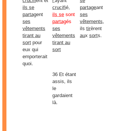
crucifi
ent et
l’
ayant
se
ils se
crucifi
é,
partage
ant
partag
ent
ils se
sont
ses
ses
partag
és
vêtements
,
vêtements
ses
ils
tir
èrent
tirant au
vêtements
au
x
sort
s.
sort
pour
tirant au
eux qui
sort
emporterait
quoi.
36 Et étant
assis, ils
le
gardaient
là.