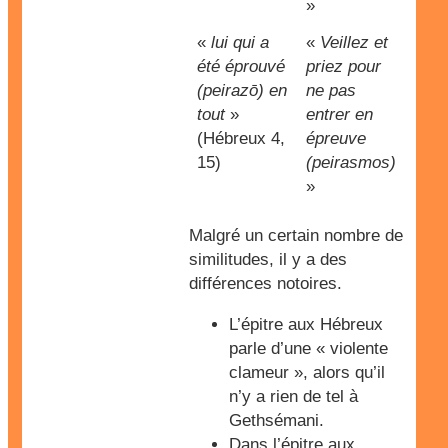
»
«
lui qui a
«
Veillez et
été éprouvé
priez pour
(peirazō) en
ne pas
tout
»
entrer en
(Hébreux 4,
épreuve
15)
(peirasmos)
»
Malgré un certain nombre de
similitudes, il y a des
différences notoires.
L’épitre aux Hébreux
parle d’une « violente
clameur », alors qu’il
n’y a rien de tel à
Gethsémani.
Dans l’épitre aux