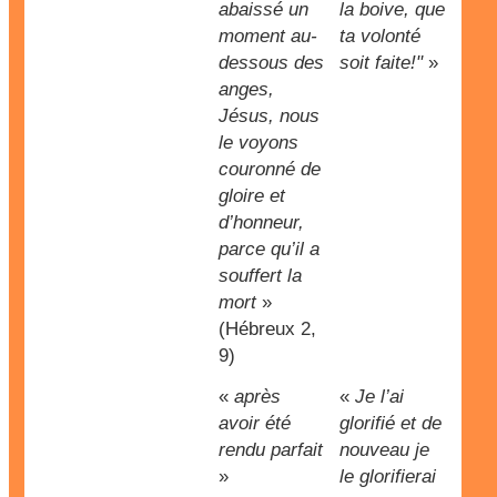
abaissé un
la boive, que
moment au-
ta volonté
dessous des
soit faite!"
»
anges,
Jésus, nous
le voyons
couronné de
gloire et
d’honneur,
parce qu’il a
souffert la
mort
»
(Hébreux 2,
9)
«
après
«
Je l’ai
avoir été
glorifié et de
rendu parfait
nouveau je
»
le glorifierai