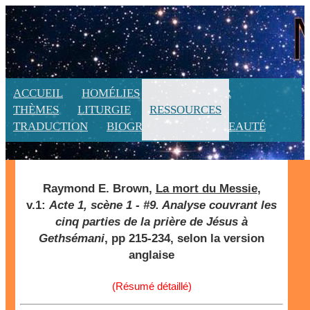
ACCUEIL
HOMÉLIES
CALENDRIER
THÈMES
LITURGIE
RESSOURCES
TRADUCTION
BIOGRAPHIE
NOUVEAUTÉ
Raymond E. Brown,
La mort du Messie
,
v.1:
Acte 1, scène 1 - #9. Analyse couvrant les
cinq parties de la prière de Jésus à
Gethsémani
, pp 215-234, selon la version
anglaise
(Résumé détaillé)