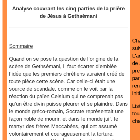
Analyse couvrant les cinq parties de la prière
de Jésus à Gethsémani
Cha
Sommaire
sui
L'a
Quand on se pose la question de l’origine de la
de 
scène de Gethsémani, il faut écarter d’emblée
pre
l’idée que les premiers chrétiens auraient créé de
par
toute pièce cette scène. Car celle-ci était une
ren
source de scandale, comme on le voit par la
init
réaction du païen Celsium qui ne comprenait pas
qu’un être divin puisse pleurer et se plaindre. Dans
Lis
le monde gréco-romain, Socrate représentait une
tou
façon noble de mourir, et dans le monde juif, le
cha
martyr des frères Maccabées, qui ont assumé
volontairement et courageusement la torture,