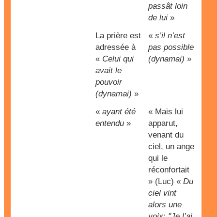
passât loin
de lui
»
La prière est
«
s’il n’est
adressée à
pas possible
«
Celui qui
(dynamai)
»
avait le
pouvoir
(dynamai)
»
«
ayant été
« Mais lui
entendu
»
apparut,
venant du
ciel, un ange
qui le
réconfortait
» (Luc) «
Du
ciel vint
alors une
voix: "Je l’ai