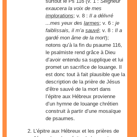
surtout le Ps 116 (v. 1 :
Seigneur
exaucera la voix de mes
implorations
; v. 8 :
Il a délivré
...mes yeux des
larmes
; v. 6 :
je
faiblissais, il m’a
sauvé
; v. 8 :
Il a
gardé mon âme de la mort
);
notons qu’à la fin du psaume 116,
le psalmiste rend grâce à Dieu
d’avoir entendu sa supplique et lui
promet un sacrifice de louange. Il
est donc tout à fait plausible que la
description de la prière de Jésus
d’être sauvé de la mort dans
l’épitre aux Hébreux provienne
d’un hymne de louange chrétien
construit à partir d’une mosaïque
de psaumes.
L’épitre aux Hébreux et les prières de