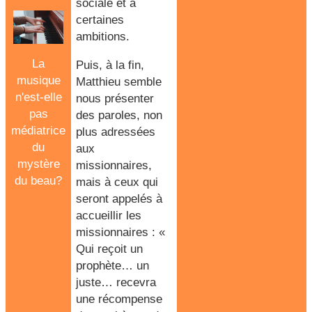
sociale et à
certaines
ambitions.
La
Puis, à la fin,
musique
Matthieu semble
n'est-elle
nous présenter
pas
des paroles, non
médiatrice
plus adressées
du
aux
mystère
missionnaires,
du beau?
mais à ceux qui
seront appelés à
accueillir les
missionnaires
: «
Qui reçoit un
prophète… un
juste… recevra
une récompense