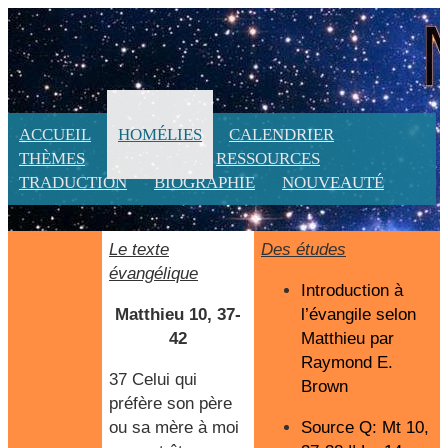
ACCUEIL
HOMÉLIES
CALENDRIER
THÈMES
LITURGIE
RESSOURCES
TRADUCTION
BIOGRAPHIE
NOUVEAUTÉ
Le texte
Des études
évangélique
Introduction à
Matthieu 10, 37-
l’évangile selon
42
Matthieu par
Raymond E.
37 Celui qui
Brown
préfère son père
ou sa mère à moi
Source Q: Mt 10,