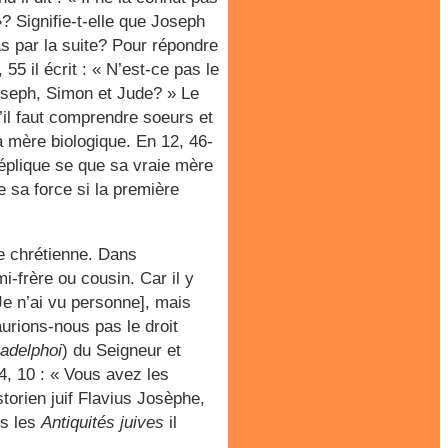
»? Signifie-t-elle que Joseph
as par la suite? Pour répondre
55 il écrit : « N’est-ce pas le
Joseph, Simon et Jude? » Le
’il faut comprendre soeurs et
la mère biologique. En 12, 46-
réplique se que sa vraie mère
e sa force si la première
re chrétienne. Dans
i-frère ou cousin. Car il y
Je n’ai vu personne], mais
aurions-nous pas le droit
adelphoi
) du Seigneur et
4, 10 : « Vous avez les
storien juif Flavius Josèphe,
ns les
Antiquités juives
il