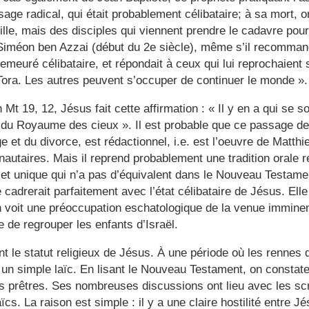
ge radical, qui était probablement célibataire; à sa mort,
le, mais des disciples qui viennent prendre le cadavre pour l
iméon ben Azzai (début du 2e siècle), même s’il recommanda
demeuré célibataire, et répondait à ceux qui lui reprochaient
ora. Les autres peuvent s’occuper de continuer le monde ».
Mt 19, 12, Jésus fait cette affirmation : « Il y en a qui se
du Royaume des cieux ». Il est probable que ce passage de 
 et du divorce, est rédactionnel, i.e. est l’oeuvre de Matthi
taires. Mais il reprend probablement une tradition orale r
f et unique qui n’a pas d’équivalent dans le Nouveau Testam
e cadrerait parfaitement avec l’état célibataire de Jésus. Ell
on voit une préoccupation eschatologique de la venue immin
e de regrouper les enfants d’Israël.
t le statut religieux de Jésus. À une période où les rennes 
t un simple laïc. En lisant le Nouveau Testament, on constat
s prêtres. Ses nombreuses discussions ont lieu avec les scr
cs. La raison est simple : il y a une claire hostilité entre Jé