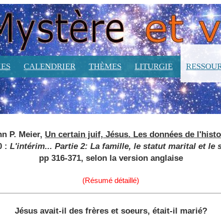
ES
CALENDRIER
THÈMES
LITURGIE
RESSOU
n P. Meier,
Un certain juif, Jésus. Les données de l'histo
0 :
L'intérim... Partie 2: La famille, le statut marital et le 
pp 316-371, selon la version anglaise
(Résumé détaillé)
Jésus avait-il des frères et soeurs, était-il marié?