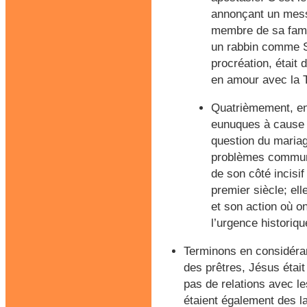
annonçant un messa
membre de sa famil
un rabbin comme S
procréation, était 
en amour avec la T
Quatrièmement, en 
eunuques à cause 
question du mariage
problèmes communau
de son côté incisi
premier siècle; ell
et son action où 
l’urgence historiqu
Terminons en considéran
des prêtres, Jésus étai
pas de relations avec le
étaient également des laï