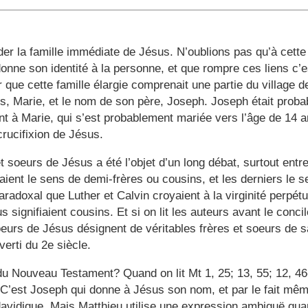
 la famille immédiate de Jésus. N’oublions pas qu’à cette é
i donne son identité à la personne, et que rompre ces liens c’
 que cette famille élargie comprenait une partie du village 
s, Marie, et le nom de son père, Joseph. Joseph était pro
t à Marie, qui s’est probablement mariée vers l’âge de 14 an
crucifixion de Jésus.
t soeurs de Jésus a été l’objet d’un long débat, surtout entr
aient le sens de demi-frères ou cousins, et les derniers le s
paradoxal que Luther et Calvin croyaient à la virginité perpét
s signifiaient cousins. Et si on lit les auteurs avant le conc
oeurs de Jésus désignent de véritables frères et soeurs de s
verti du 2e siècle.
du Nouveau Testament? Quand on lit Mt 1, 25; 13, 55; 12, 46-
C’est Joseph qui donne à Jésus son nom, et par le fait même,
idique. Mais Matthieu utilise une expression ambiguë quand 