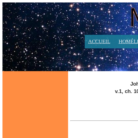
ACCUEIL
HOMÉLI
Joh
v.1, ch. 1