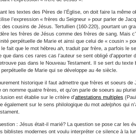
ant les textes des Pères de l’Église, on doit faire la même 
ilise l’expression « frères du Seigneur » pour parler de Jacqu
des cousins de Jésus. Tertullien (160-220), pourtant un gra
idère les frères de Jésus comme des frères de sang. Mais c
rginité perpétuelle de Marie et ainsi que celui de « cousin » p
r le fait que le mot hébreu
ah
, traduit par frère, a parfois le
e que dans ces rares cas l’auteur se sent obligé d’apporter d
retrouve pas dans le Nouveau Testament. Il se sert du texte 
té perpétuelle de Marie qui se développe au 4e siècle.
urement historique il faut admettre que frères et soeurs de 
n nomme quatre frères, et qu’on parle de soeurs au pluriel,
usion est établie sur le critère d’
attestations multiples
(Paul
lie également sur le sens philologique du mot
adelpho
s qui n
estament.
estion : Jésus était-il marié? La question se pose car les é
ins biblistes modernes ont voulu interpréter ce silence à la 