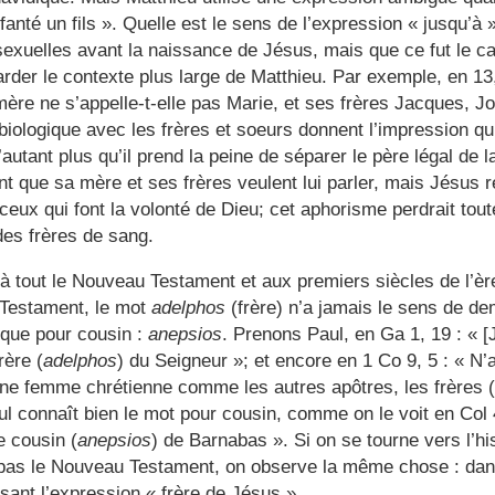
fanté un fils ». Quelle est le sens de l’expression « jusqu’à 
sexuelles avant la naissance de Jésus, mais que ce fut le c
garder le contexte plus large de Matthieu. Par exemple, en 13, 
 mère ne s’appelle-t-elle pas Marie, et ses frères Jacques, 
biologique avec les frères et soeurs donnent l’impression qu
d’autant plus qu’il prend la peine de séparer le père légal de 
t que sa mère et ses frères veulent lui parler, mais Jésus 
 ceux qui font la volonté de Dieu; cet aphorisme perdrait tout
des frères de sang.
 à tout le Nouveau Testament et aux premiers siècles de l’è
Testament, le mot
adelphos
(frère) n’a jamais le sens de dem
ique pour cousin :
anepsios
. Prenons Paul, en Ga 1, 19 : « [
rère (
adelphos
) du Seigneur »; et encore en 1 Co 9, 5 : « N’
e femme chrétienne comme les autres apôtres, les frères (
l connaît bien le mot pour cousin, comme on le voit en Col 
e cousin (
anepsios
) de Barnabas ». Si on se tourne vers l’hi
t pas le Nouveau Testament, on observe la même chose : da
sant l’expression « frère de Jésus ».