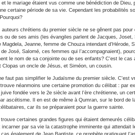
té et le mariage étaient vus comme une bénédiction de Dieu, 
ne certaine période de sa vie. Cependant les probabilités so
. Pourquoi?
es auteurs chrétiens du premier siècle ne se gênent pas pour
 ou de ses amis (les évangiles parlent de Jacques, Joset, 
e Magdela, Jeanne, femme de Chouza intendant d’Hérode, S
t de José, Salomé, ces femmes qui l’accompagnaient), pourqu
nt le nom de sa conjointe ou de ses enfants? C’est le cas 
 Clopas un oncle de Jésus, et Siméon, un cousin.
e faut pas simplifier le Judaïsme du premier siècle. C’est vr
 trouve néanmoins une certaine promotion du célibat : par 
uive fondée vers le 2e siècle avant l’ère chrétienne, un cert
 par ascétisme. Il en est de même à Qumran, sur le bord de l
libataires, car ils se préparaient pour la guerre sainte.
trouve certaines grandes figures qui étaient demeurés céli
t incarner par sa vie la catastrophe imminente qui attendait 
e cas également de Jean Baptiste, ce prophète pratiquant l’a