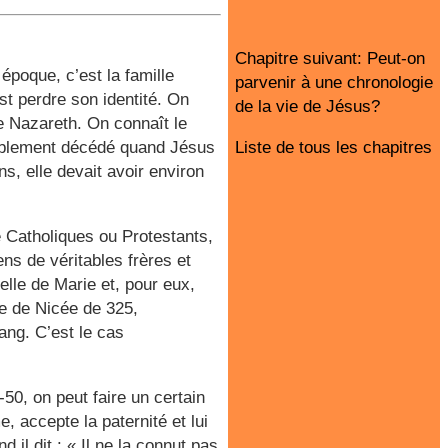
Chapitre suivant: Peut-on
poque, c’est la famille
parvenir à une chronologie
est perdre son identité. On
de la vie de Jésus?
de Nazareth. On connaît le
bablement décédé quand Jésus
Liste de tous les chapitres
s, elle devait avoir environ
e Catholiques ou Protestants,
ens de véritables frères et
uelle de Marie et, pour eux,
ile de Nicée de 325,
ang. C’est le cas
50, on peut faire un certain
 accepte la paternité et lui
il dit : « Il ne la connut pas