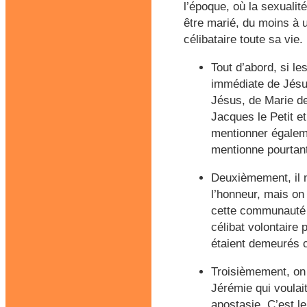
l’époque, où la sexuali
être marié, du moins à u
célibataire toute sa vie
Tout d’abord, si l
immédiate de Jésus
Jésus, de Marie d
Jacques le Petit e
mentionner égaleme
mentionne pourtant
Deuxièmement, il n
l’honneur, mais on
cette communauté j
célibat volontaire
étaient demeurés cé
Troisièmement, on 
Jérémie qui voulai
apostasie. C’est l