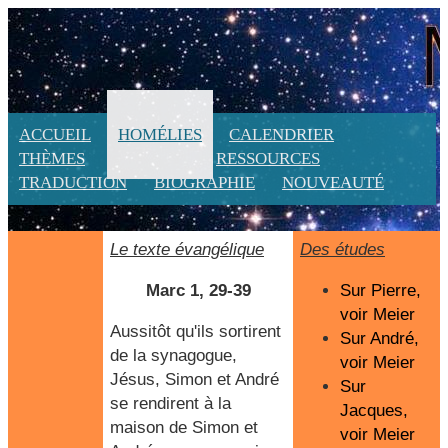
ACCUEIL
HOMÉLIES
CALENDRIER
THÈMES
LITURGIE
RESSOURCES
TRADUCTION
BIOGRAPHIE
NOUVEAUTÉ
Le texte évangélique
Des études
Marc 1, 29-39
Sur Pierre,
voir Meier
Aussitôt qu'ils sortirent
Sur André,
de la synagogue,
voir Meier
Jésus, Simon et André
Sur
se rendirent à la
Jacques,
maison de Simon et
voir Meier