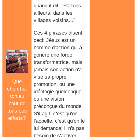
quand il dit: "Partons
ailleurs, dans les
villages voisins...".
Ces 4 phrases disent
ceci: Jésus est un
homme
d'action
qui a
généré une force
transformatrice, mais
jamais son action n'a
visé sa propre
Que
promotion, ou une
cherche-
idéologie quelconque,
ton au
ou une vision
bout de
préconçue du monde.
tous ces
S'il agit, c'est qu'on
efforts?
l'appelle, c'est qu'on le
lui demande; il n'a pas
besoin de s'activer