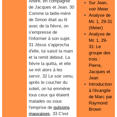
André, en compagnie
Sur Jean,
de Jacques et Jean. 30
voir Meier
Comme la belle-mère
Analyse de
de Simon était au lit
Mc 1, 29-31
avec de la fièvre, on
(Meier)
s'empresse de
Analyse de
l'informer à son sujet.
Mc 1, 29-
31 Jésus s'approcha
31: Le
d'elle, lui saisit la main
groupe des
et la remit debout. La
trois :
fièvre la quitta, et elle
Pierre,
se mit alors à les
Jacques et
servir. 32 Le soir venu,
Jean
après le coucher du
Introduction
soleil, on lui emmène
à l'évangile
tous ceux qui étaient
de Marc par
malades ou sous
Raymond
l'emprise de
pulsions
Brown
mauvaises
. 33 C'est