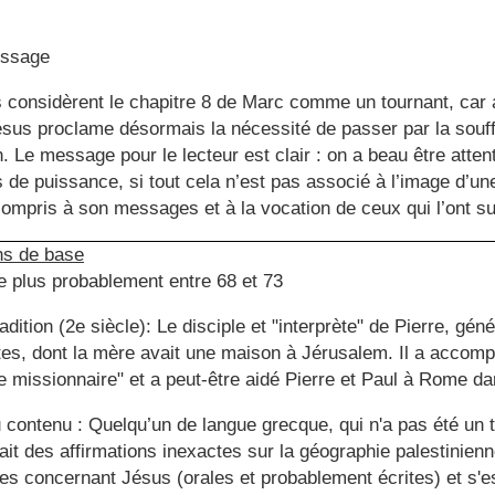
essage
s considèrent le chapitre 8 de Marc comme un tournant, car a
ésus proclame désormais la nécessité de passer par la souff
. Le message pour le lecteur est clair : on a beau être attenti
 de puissance, si tout cela n’est pas associé à l’image d’une
compris à son messages et à la vocation de ceux qui l’ont su
ns de base
le plus probablement entre 68 et 73
radition (2e siècle): Le disciple et "interprète" de Pierre, gé
es, dont la mère avait une maison à Jérusalem. Il a accomp
 missionnaire" et a peut-être aidé Pierre et Paul à Rome d
du contenu : Quelqu’un de langue grecque, qui n'a pas été un 
ait des affirmations inexactes sur la géographie palestinienn
lies concernant Jésus (orales et probablement écrites) et s'