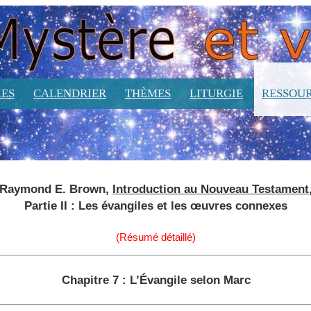
ES
CALENDRIER
THÈMES
LITURGIE
RESSOU
Raymond E. Brown,
Introduction au Nouveau Testament
Partie II : Les évangiles et les œuvres connexes
(Résumé détaillé)
Chapitre 7 : L’Évangile selon Marc