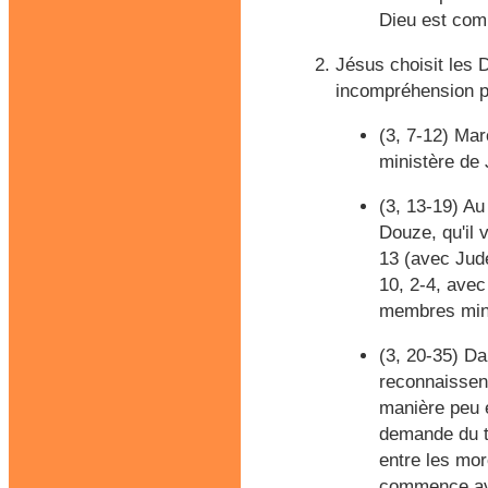
Dieu est com
Jésus choisit les 
incompréhension pa
(3, 7-12) Mar
ministère de 
(3, 13-19) A
Douze, qu'il 
13 (avec Jude
10, 2-4, avec
membres mineu
(3, 20-35)
Dan
reconnaissent
manière peu é
demande du t
entre les morc
commence ave