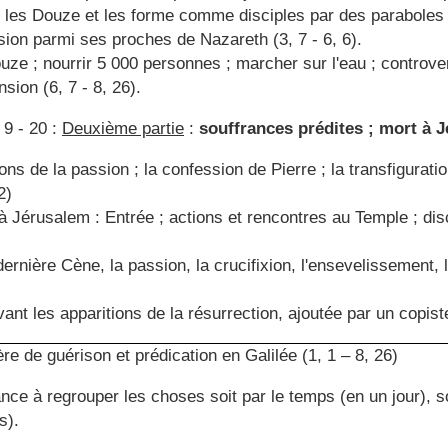
t les Douze et les forme comme disciples par des paraboles 
ion parmi ses proches de Nazareth (3, 7 - 6, 6).
ze ; nourrir 5 000 personnes ; marcher sur l'eau ; controve
sion (6, 7 - 8, 26).
 9 - 20 :
Deuxième partie
:
souffrances prédites ; mort à J
ions de la passion ; la confession de Pierre ; la transfigurat
2)
à Jérusalem : Entrée ; actions et rencontres au Temple ; dis
 dernière Cène, la passion, la crucifixion, l'ensevelissement, 
vant les apparitions de la résurrection, ajoutée par un copiste
ère de guérison et prédication en Galilée (1, 1 – 8, 26)
ce à regrouper les choses soit par le temps (en un jour), so
s).