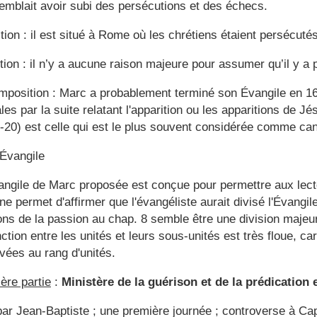
mblait avoir subi des persécutions et des échecs.
tion : il est situé à Rome où les chrétiens étaient persécuté
tion : il n’y a aucune raison majeure pour assumer qu’il y a 
composition : Marc a probablement terminé son Évangile en 1
ales par la suite relatant l'apparition ou les apparitions de Jé
9-20) est celle qui est le plus souvent considérée comme ca
’Évangile
vangile de Marc proposée est conçue pour permettre aux lecteu
e permet d'affirmer que l'évangéliste aurait divisé l'Évangil
ons de la passion au chap. 8 semble être une division majeur
tinction entre les unités et leurs sous-unités est très floue, c
evées au rang d'unités.
ère partie
:
Ministère de la guérison et de la prédication 
par Jean-Baptiste ; une première journée ; controverse à Ca