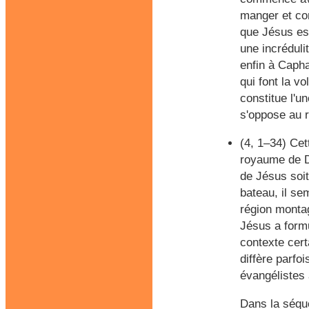
manger et con
que Jésus es
une incrédulit
enfin à Capha
qui font la v
constitue l'u
s'oppose au 
(4, 1–34)
Cett
royaume de Di
de Jésus soit
bateau, il se
région montag
Jésus a formu
contexte cert
diffère parfoi
évangélistes 
Dans la séque