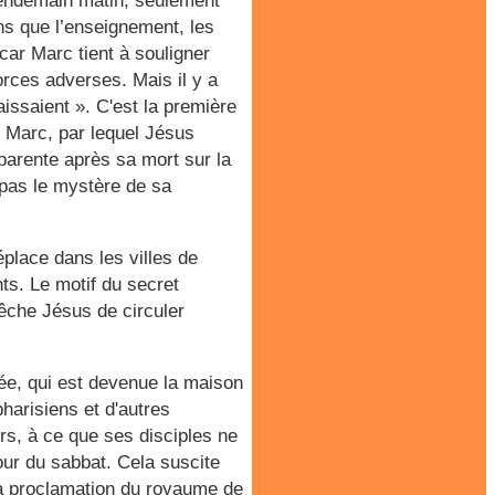
 lendemain matin, seulement
ns que l’enseignement, les
ar Marc tient à souligner
rces adverses. Mais il y a
aissaient ». C'est la première
e Marc, par lequel Jésus
parente après sa mort sur la
 pas le mystère de sa
éplace dans les villes de
ts. Le motif du secret
êche Jésus de circuler
lée, qui est devenue la maison
harisiens et d'autres
urs, à ce que ses disciples ne
jour du sabbat. Cela suscite
La proclamation du royaume de