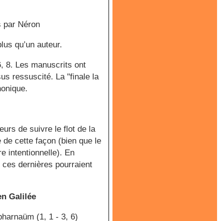
s par Néron
plus qu’un auteur.
6, 8. Les manuscrits ont
sus ressuscité. La "finale la
nonique.
rs de suivre le flot de la
e de cette façon (bien que le
e intentionnelle). En
ar ces dernières pourraient
en Galilée
pharnaüm (1, 1 - 3, 6)