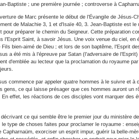
ean-Baptiste ; une première journée ; controverse à Capharna
uverture de Marc présente le début de l'Évangile de Jésus-
ment de Malachie 3, 1 et d'Isaïe 40, 3. Jean-Baptiste est le
t pour préparer le chemin du Seigneur. Cette préparation co
s l'Esprit Saint, à savoir Jésus. Une voix venue du ciel, en 
de Fils bien-aimé de Dieu ; et lors de son baptême, l'Esprit d
sus a été mis à l'épreuve par Satan (l'adversaire de l'Esprit)
rent d'emblée au lecteur que la proclamation du royaume pa
jeurs.
ésus commence par appeler quatre hommes à le suivre et à d
es gens, ce qui laisse présager que ces hommes auront un rô
 En effet, les réactions de ces disciples vont marquer des
 décrivant ce qui semble être le premier jour du ministère de
 le type de choses faites pour proclamer le royaume : ensei
 Capharnaüm, exorciser un esprit impur, guérir la belle-mè