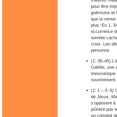
d'autres mala
pour être imp
guérisons et 
que la venue 
plus. En 1, 3
occurrence de
semble cacher
croix. Les dé
personne.
(1: 39–45) L'
Galilée, une 
messianique e
ouvertement,
(2: 1 – 3: 6)
de Jésus, Mar
s'opposent à 
jeûnent pas e
un complot de