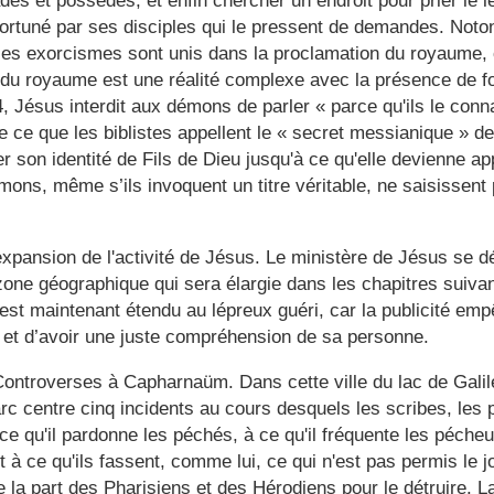
des et possédés, et enfin chercher un endroit pour prier le
ortuné par ses disciples qui le pressent de demandes. Noto
les exorcismes sont unis dans la proclamation du royaume, c
du royaume est une réalité complexe avec la présence de fo
4, Jésus interdit aux démons de parler « parce qu'ils le conn
 ce que les biblistes appellent le « secret messianique » d
 son identité de Fils de Dieu jusqu'à ce qu'elle devienne ap
mons, même s’ils invoquent un titre véritable, ne saisissent
expansion de l'activité de Jésus. Le ministère de Jésus se d
zone géographique qui sera élargie dans les chapitres suivan
st maintenant étendu au lépreux guéri, car la publicité emp
 et d’avoir une juste compréhension de sa personne.
 Controverses à Capharnaüm. Dans cette ville du lac de Gali
c centre cinq incidents au cours desquels les scribes, les p
ce qu'il pardonne les péchés, à ce qu'il fréquente les péche
t à ce qu'ils fassent, comme lui, ce qui n'est pas permis le 
 la part des Pharisiens et des Hérodiens pour le détruire. 