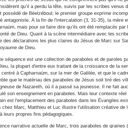
sidèrent qu’il a perdu la tête, suivis par les scribes venus
t possédé de Béelzéboul; le premier groupe exprime incompré
é antagoniste. À la fin de l'intercalation (3, 31-35), la mère 
rnaüm, mais pour se faire dire qu’ils ont été remplacés par 
olonté de Dieu. Quant à la scène intermédiaire avec les scrib
ne des déclarations les plus claires du Jésus de Marc sur S
royaume de Dieu.
e séquence est une collection de paraboles et de paroles pa
eu, la plupart d'entre eux traitant de la croissance de la s
 centré à Capharnaüm, sur la mer de Galilée, et que le cadr
mble que le matériau des paraboles de Jésus soit tiré des vi
neuse de Nazareth, où il a passé sa jeunesse. Il ne fait au
lé son enseignement en paraboles. Mais leur contexte réel e
ain est l'emplacement des paraboles dans les Évangiles exist
s chez Marc, Matthieu et Luc illustre l'utilisation créative de l
à leurs propres fins pédagogiques.
nce narrative actuelle de Marc, trois paraboles de graines (