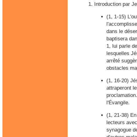
Introduction par J
(1, 1-15) L'o
l'accomplisse
dans le déser
baptisera dan
1, lui parle 
lesquelles Jé
arrêté suggè
obstacles ma
(1, 16-20) J
attraperont l
proclamation.
l'Évangile.
(1, 21-38) En
lecteurs avec
synagogue de