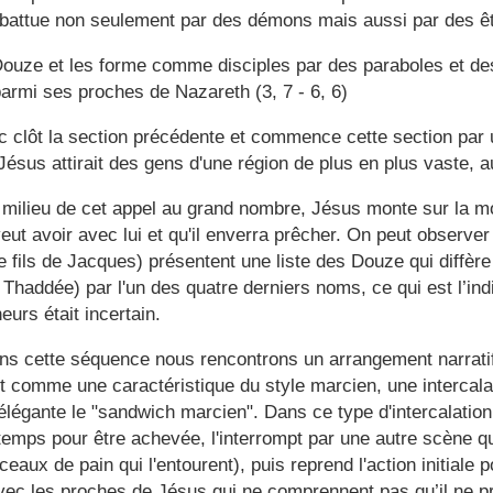
battue non seulement par des démons mais aussi par des ê
Douze et les forme comme disciples par des paraboles et de
rmi ses proches de Nazareth (3, 7 - 6, 6)
c clôt la section précédente et commence cette section par
Jésus attirait des gens d'une région de plus en plus vaste, au
u milieu de cet appel au grand nombre, Jésus monte sur la 
veut avoir avec lui et qu'il enverra prêcher. On peut observe
 fils de Jacques) présentent une liste des Douze qui diffère
 Thaddée) par l'un des quatre derniers noms, ce qui est l’in
rs était incertain.
s cette séquence nous rencontrons un arrangement narratif
 comme une caractéristique du style marcien, une intercala
légante le "sandwich marcien". Dans ce type d'intercalation,
emps pour être achevée, l'interrompt par une autre scène qu
eaux de pain qui l'entourent), puis reprend l'action initiale pou
c les proches de Jésus qui ne comprennent pas qu’il ne p